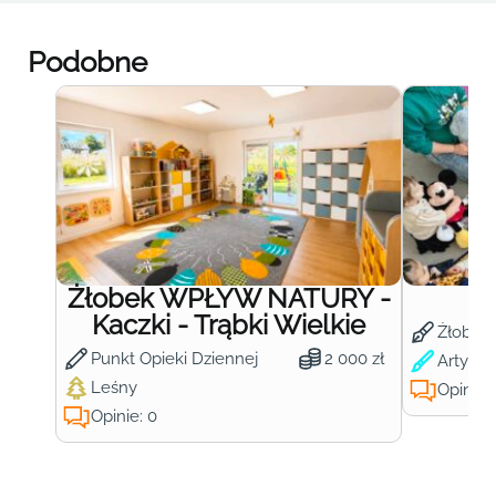
Podobne
Żłobek WPŁYW NATURY -
Ż
Kaczki - Trąbki Wielkie
Żłobek
Punkt Opieki Dziennej
2 000 zł
Artysty
Leśny
Opinie:
Opinie: 0