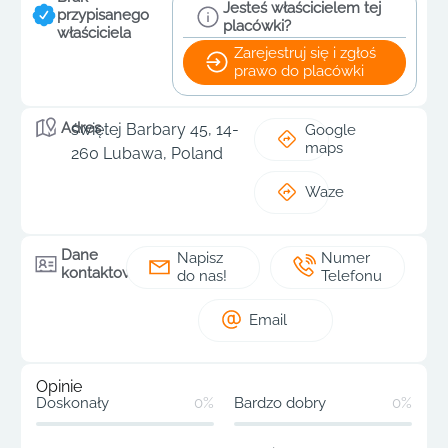
Jesteś właścicielem tej
przypisanego
placówki?
właściciela
Zarejestruj się i zgłoś
prawo do placówki
Adres
świętej Barbary 45, 14-
Google
maps
260 Lubawa, Poland
Waze
Dane
Napisz
Numer
kontaktowe
do nas!
Telefonu
Email
Opinie
Doskonały
0%
Bardzo dobry
0%