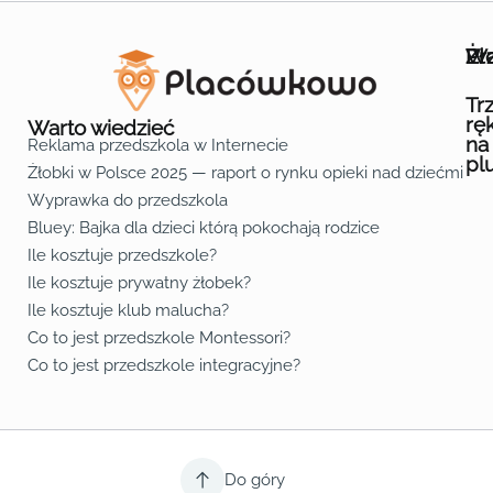
Wa
Żł
Pr
Ofe
O n
Kon
Reg
Pol
Pli
Zas
Map
Żło
Żło
Żło
Żło
Żło
Żło
Żło
Żło
Żło
Żło
Żło
Żło
Żło
Żło
Żło
Żło
Żł
Żło
Żło
Żło
Żło
Żło
Żło
Żło
Żło
Prz
Prz
Prz
Prz
Prz
Prz
Prz
Prz
Prz
Prz
Prz
Prz
Prz
Prz
Prz
Prz
Prz
Prz
Prz
Prz
Prz
Prz
Prz
Prz
Prz
Tr
rę
Warto wiedzieć
na
Reklama przedszkola w Internecie
pl
Żłobki w Polsce 2025 — raport o rynku opieki nad dziećmi do 
Fa
Lin
Yo
Wyprawka do przedszkola
Bluey: Bajka dla dzieci którą pokochają rodzice
Ile kosztuje przedszkole?
Ile kosztuje prywatny żłobek?
Ile kosztuje klub malucha?
Co to jest przedszkole Montessori?
Co to jest przedszkole integracyjne?
Do góry