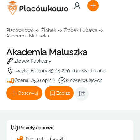
Placówkowo
->
Żłobek
->
Żłobek Lubawa
->
Akademia Maluszka
Akademia Maluszka
Żłobek Publiczny
świętej Barbary 45, 14-260 Lubawa, Poland
Ocena: /5 (0 opinii)
0 obserwujących
Obserwuj
Zapisz
Pakiety cenowe
Pełen etat: 690 zł