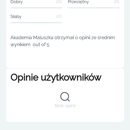
Dobry
0%
Przeciętny
0%
Słaby
0%
Akademia Maluszka otrzymał 0 opinii ze średnim
wynikiem out of 5
Opinie użytkowników
Brak opinii