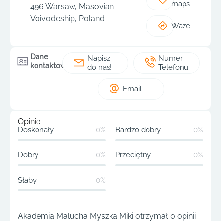
maps
496 Warsaw, Masovian
Voivodeship, Poland
Waze
Dane
Napisz
Numer
kontaktowe
do nas!
Telefonu
Email
Opinie
Doskonały
0%
Bardzo dobry
0%
Dobry
0%
Przeciętny
0%
Słaby
0%
Akademia Malucha Myszka Miki otrzymał 0 opinii