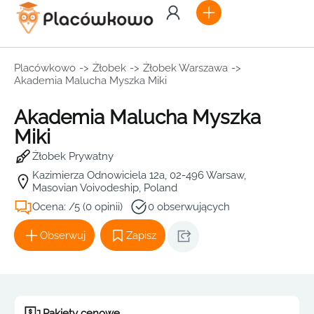
Placówkowo
->
Żłobek
->
Żłobek Warszawa
->
Akademia Malucha Myszka Miki
Akademia Malucha Myszka
Miki
Żłobek Prywatny
Kazimierza Odnowiciela 12a, 02-496 Warsaw,
Masovian Voivodeship, Poland
Ocena: /5 (0 opinii)
0 obserwujących
Obserwuj
Zapisz
Pakiety cenowe