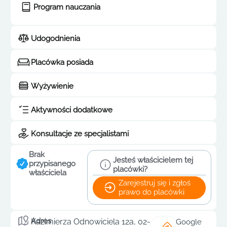
Program nauczania
Udogodnienia
Placówka posiada
Wyżywienie
Aktywności dodatkowe
Konsultacje ze specjalistami
Brak
Jesteś właścicielem tej
przypisanego
placówki?
właściciela
Zarejestruj się i zgłoś
prawo do placówki
Adres
Kazimierza Odnowiciela 12a, 02-
Google