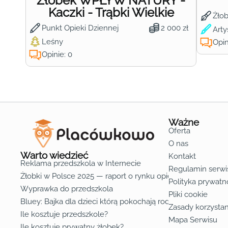
Żłobek WPŁYW NATURY -
Kaczki - Trąbki Wielkie
Żło
Punkt Opieki Dziennej
2 000 zł
Arty
Leśny
Opin
Opinie: 0
Ważne
Oferta
O nas
Warto wiedzieć
Kontakt
Reklama przedszkola w Internecie
Regulamin serwi
Żłobki w Polsce 2025 — raport o rynku opieki nad dziećmi d
Polityka prywatn
Wyprawka do przedszkola
Pliki cookie
Bluey: Bajka dla dzieci którą pokochają rodzice
Zasady korzystan
Ile kosztuje przedszkole?
Mapa Serwisu
Ile kosztuje prywatny żłobek?