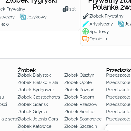
Żłobek Tygryski
Prywatny żł
Polanka 2w
bek Prywatny
1 zł
Żłobek Prywatny
styczny
Językowy
Artystyczny
Ję
ie: 0
Sportowy
Opinie: 0
Żłobek
Przedszk
Żłobek Białystok
Żłobek Olsztyn
Przedszkole
Żłobek Bielsko Biała
Żłobek Opole
Przedszkole 
Żłobek Bydgoszcz
Żłobek Poznań
Przedszkole
su
Żłobek Częstochowa
Żłobek Radom
Przedszkol
o lat 3
ości
Żłobek Gdańsk
Żłobek Rzeszów
Przedszkole
Żłobek Gdynia
Żłobek Siedlce
Przedszkole
ia z serwisu
Żłobek Jelenia Góra
Żłobek Sosnowiec
Przedszkole
Żłobek Katowice
Żłobek Szczecin
Przedszkole