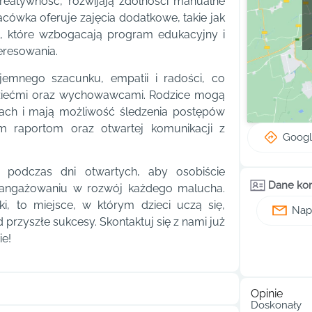
kreatywność, rozwijają zdolności manualne
cówka oferuje zajęcia dodatkowe, takie jak
ne, które wzbogacają program edukacyjny i
eresowania.
emnego szacunku, empatii i radości, co
dziećmi oraz wychowawcami. Rodzice mogą
kach i mają możliwość śledzenia postępów
ym raportom oraz otwartej komunikacji z
Goog
podczas dni otwartych, aby osobiście
Dane ko
zaangażowaniu w rozwój każdego malucha.
i, to miejsce, w którym dzieci uczą się,
Napi
 przyszłe sukcesy. Skontaktuj się z nami już
ie!
Opinie
Doskonały