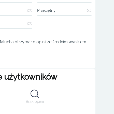
0%
Przeciętny
0%
0%
lucha otrzymał 0 opinii ze średnim wynikiem
e użytkowników
Brak opinii