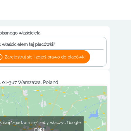
pisanego właściciela
 właścicielem tej placówki?
Zarejestruj się i zgłoś prawo do placówki
, 01-367 Warszawa, Poland
Kliknij "zgadzam się", żeby włączyć Google
maps