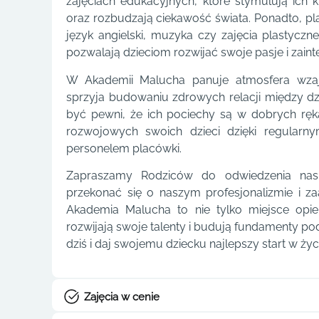
zajęciach edukacyjnych, które stymulują ich 
oraz rozbudzają ciekawość świata. Ponadto, pla
język angielski, muzyka czy zajęcia plastycz
pozwalają dzieciom rozwijać swoje pasje i zaint
W Akademii Malucha panuje atmosfera wzaj
sprzyja budowaniu zdrowych relacji między 
być pewni, że ich pociechy są w dobrych rę
rozwojowych swoich dzieci dzięki regularn
personelem placówki.
Zapraszamy Rodziców do odwiedzenia nas 
przekonać się o naszym profesjonalizmie i 
Akademia Malucha to nie tylko miejsce opiek
rozwijają swoje talenty i budują fundamenty pod
dziś i daj swojemu dziecku najlepszy start w życ
Zajęcia w cenie