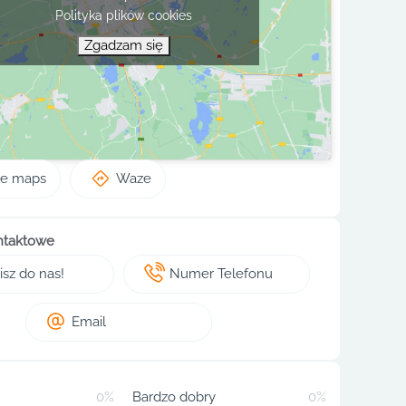
Polityka plików cookies
Zgadzam się
le maps
Waze
ntaktowe
sz do nas!
Numer Telefonu
Email
0%
Bardzo dobry
0%