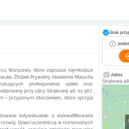
Brak przy
Jesteś
rcu Warszawy, które zaprasza najmłodsze
Adres
i naukę. Żłobek Prywatny Akademia Malucha
Strąkowa 48
kujących profesjonalnej opieki oraz
lizowany przy ulicy Strąkowej 48, 01-367,
 i przyjaznym otoczeniem, które sprzyja
towane indywidualnie, a wykwalifikowana
rozwój. Dzieci uczestniczą w różnorodnych