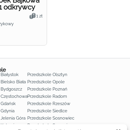
obek Bajkowa
1 odkrywcy
1 zł
zykowy
ole
 Białystok
Przedszkole Olsztyn
Bielsko Biała
Przedszkole Opole
 Bydgoszcz
Przedszkole Poznań
e Częstochowa
Przedszkole Radom
 Gdańsk
Przedszkole Rzeszów
 Gdynia
Przedszkole Siedlce
 Jelenia Góra
Przedszkole Sosnowiec
 Katowice
Przedszkole Szczecin