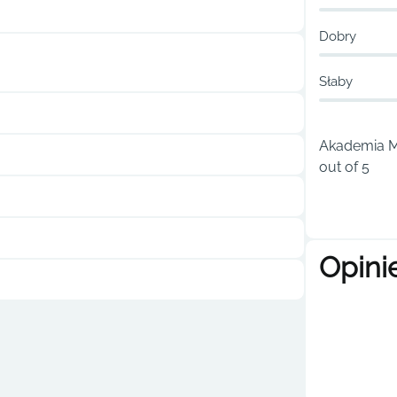
Dobry
Słaby
Akademia Ma
out of 5
Opini