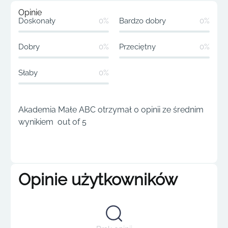
Opinie
Doskonały
0%
Bardzo dobry
0%
Dobry
0%
Przeciętny
0%
Słaby
0%
Akademia Małe ABC otrzymał 0 opinii ze średnim
wynikiem out of 5
Opinie użytkowników