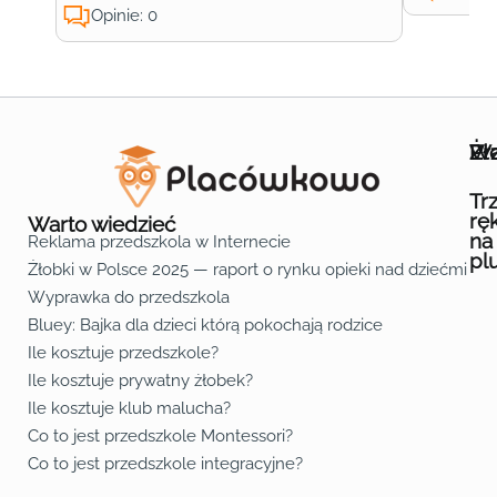
Opinie: 0
Wa
Żł
Pr
Ofe
O n
Kon
Reg
Pol
Pli
Zas
Map
Żło
Żło
Żło
Żło
Żło
Żło
Żło
Żło
Żło
Żło
Żło
Żło
Żło
Żło
Żło
Żło
Żł
Żło
Żło
Żło
Żło
Żło
Żło
Żło
Żło
Prz
Prz
Prz
Prz
Prz
Prz
Prz
Prz
Prz
Prz
Prz
Prz
Prz
Prz
Prz
Prz
Prz
Prz
Prz
Prz
Prz
Prz
Prz
Prz
Prz
Tr
rę
Warto wiedzieć
na
Reklama przedszkola w Internecie
pl
Żłobki w Polsce 2025 — raport o rynku opieki nad dziećmi do 
Fa
Lin
Yo
Wyprawka do przedszkola
Bluey: Bajka dla dzieci którą pokochają rodzice
Ile kosztuje przedszkole?
Ile kosztuje prywatny żłobek?
Ile kosztuje klub malucha?
Co to jest przedszkole Montessori?
Co to jest przedszkole integracyjne?