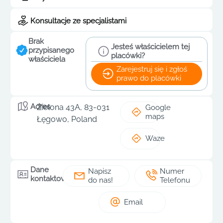
Konsultacje ze specjalistami
Brak
Jesteś właścicielem tej
przypisanego
placówki?
właściciela
Zarejestruj się i zgłoś
prawo do placówki
Adres
Zielona 43A, 83-031
Google
maps
Łęgowo, Poland
Waze
Dane
Napisz
Numer
kontaktowe
do nas!
Telefonu
Email