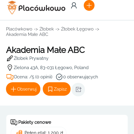
Placówkowo
->
Żłobek
->
Żłobek Łęgowo
->
Akademia Małe ABC
Akademia Małe ABC
Żłobek Prywatny
Zielona 43A, 83-031 Łęgowo, Poland
Ocena: /5 (0 opinii)
0 obserwujących
Obserwuj
Zapisz
Pakiety cenowe
Pełen etat: 1 200 zł