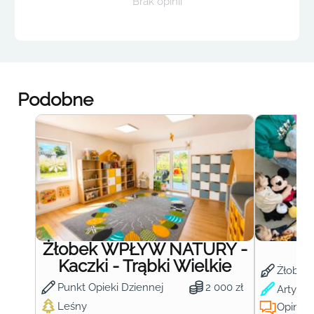
Brak opinii
Podobne
Żłobek WPŁYW NATURY -
Ż
Kaczki - Trąbki Wielkie
Żłobek
Punkt Opieki Dziennej
2 000 zł
Artysty
Leśny
Opinie: