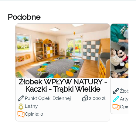
Podobne
Żłobek WPŁYW NATURY -
Ż
Kaczki - Trąbki Wielkie
Żłobek
Punkt Opieki Dziennej
2 000 zł
Artysty
Leśny
Opinie:
Opinie: 0