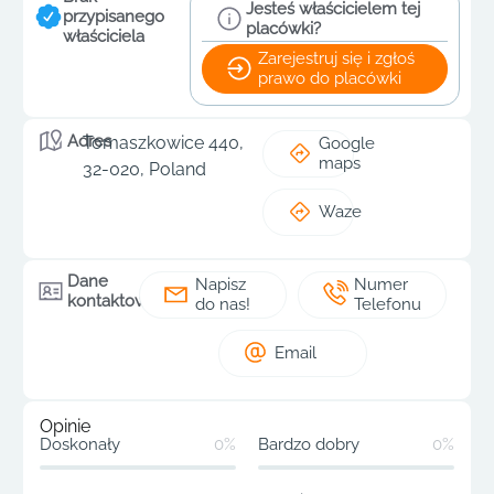
Jesteś właścicielem tej
przypisanego
placówki?
właściciela
Zarejestruj się i zgłoś
prawo do placówki
Adres
Tomaszkowice 440,
Google
maps
32-020, Poland
Waze
Dane
Napisz
Numer
kontaktowe
do nas!
Telefonu
Email
Opinie
Doskonały
0%
Bardzo dobry
0%