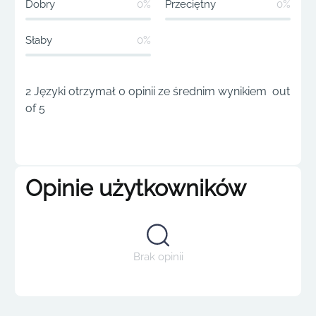
Dobry
0%
Przeciętny
0%
Słaby
0%
2 Języki otrzymał 0 opinii ze średnim wynikiem out
of 5
Opinie użytkowników
Brak opinii