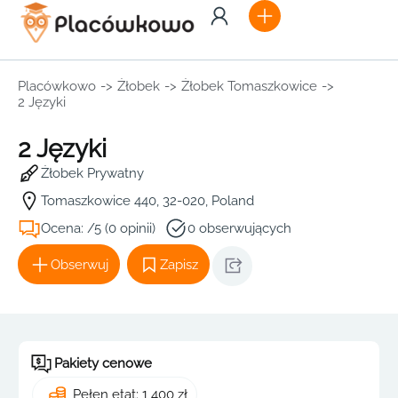
Placówkowo
->
Żłobek
->
Żłobek Tomaszkowice
->
2 Języki
2 Języki
Żłobek Prywatny
Tomaszkowice 440, 32-020, Poland
Ocena: /5 (0 opinii)
0 obserwujących
Obserwuj
Zapisz
Pakiety cenowe
Pełen etat: 1 400 zł