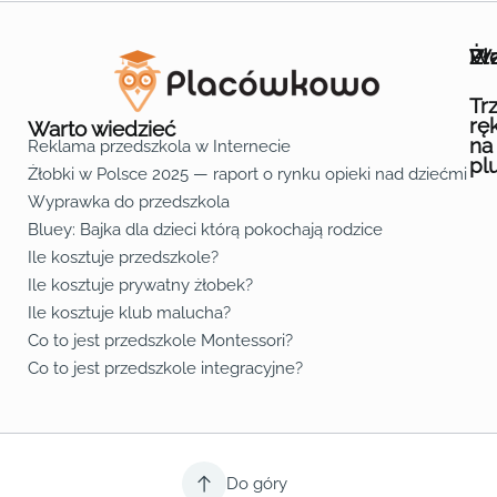
Wa
Żł
Pr
Ofe
O n
Kon
Reg
Pol
Pli
Zas
Map
Żło
Żło
Żło
Żło
Żło
Żło
Żło
Żło
Żło
Żło
Żło
Żło
Żło
Żło
Żło
Żło
Żł
Żło
Żło
Żło
Żło
Żło
Żło
Żło
Żło
Prz
Prz
Prz
Prz
Prz
Prz
Prz
Prz
Prz
Prz
Prz
Prz
Prz
Prz
Prz
Prz
Prz
Prz
Prz
Prz
Prz
Prz
Prz
Prz
Prz
Tr
rę
Warto wiedzieć
na
Reklama przedszkola w Internecie
pl
Żłobki w Polsce 2025 — raport o rynku opieki nad dziećmi do 
Fa
Lin
Yo
Wyprawka do przedszkola
Bluey: Bajka dla dzieci którą pokochają rodzice
Ile kosztuje przedszkole?
Ile kosztuje prywatny żłobek?
Ile kosztuje klub malucha?
Co to jest przedszkole Montessori?
Co to jest przedszkole integracyjne?
Do góry