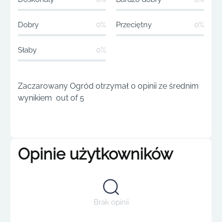
Dobry
0%
Przeciętny
0%
Słaby
0%
Zaczarowany Ogród otrzymał 0 opinii ze średnim
wynikiem out of 5
Opinie użytkowników
Brak opinii