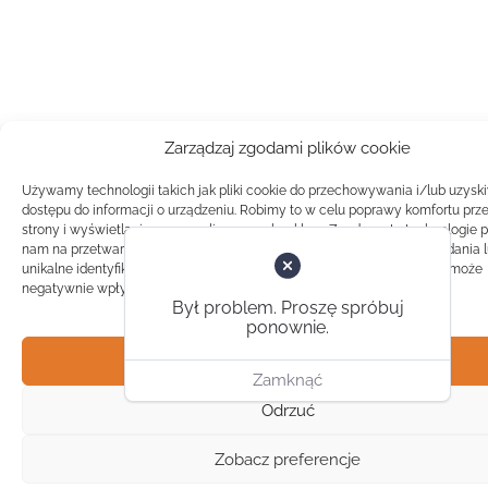
Zarządzaj zgodami plików cookie
Używamy technologii takich jak pliki cookie do przechowywania i/lub uzysk
dostępu do informacji o urządzeniu. Robimy to w celu poprawy komfortu prz
strony i wyświetlania spersonalizowanych reklam. Zgoda na te technologie 
nam na przetwarzanie danych takich jak zachowanie podczas przeglądania 
unikalne identyfikatory na tej stronie. Brak zgody lub wycofanie zgody, może
negatywnie wpłynąć na pewne cechy i funkcje.
Był problem. Proszę spróbuj
ponownie.
Akceptuj
Zamknąć
Odrzuć
Zobacz preferencje