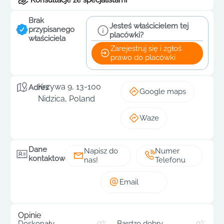
Brak
Jesteś właścicielem tej
przypisanego
placówki?
właściciela
Zarejestruj się i zgłoś
prawo do placówki
Krzywa 9, 13-100
Adres
Google maps
Nidzica, Poland
Waze
Dane
Napisz do
Numer
kontaktowe
nas!
Telefonu
Email
Opinie
Doskonały
0%
Bardzo dobry
0%