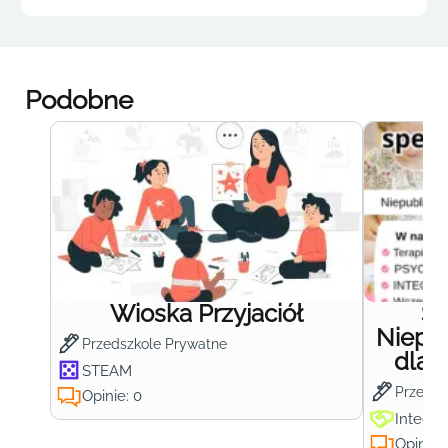
Podobne
Wioska Przyjaciół
S
Niepub
Przedszkole Prywatne
dla 
STEAM
Przedsz
Opinie: 0
Integra
Opinie: