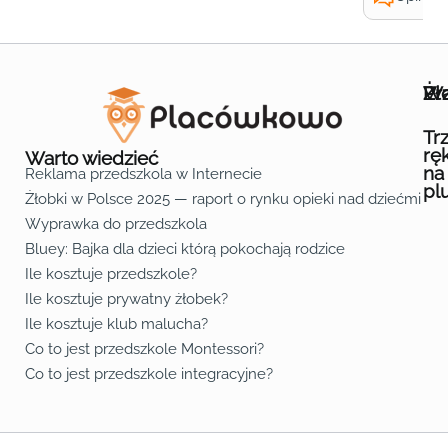
Wa
Żł
Pr
Ofe
O n
Kon
Reg
Pol
Pli
Zas
Map
Żło
Żło
Żło
Żło
Żło
Żło
Żło
Żło
Żło
Żło
Żło
Żło
Żło
Żło
Żło
Żło
Żł
Żło
Żło
Żło
Żło
Żło
Żło
Żło
Żło
Prz
Prz
Prz
Prz
Prz
Prz
Prz
Prz
Prz
Prz
Prz
Prz
Prz
Prz
Prz
Prz
Prz
Prz
Prz
Prz
Prz
Prz
Prz
Prz
Prz
Tr
rę
Warto wiedzieć
na
Reklama przedszkola w Internecie
pl
Żłobki w Polsce 2025 — raport o rynku opieki nad dziećmi do 
Fa
Lin
Yo
Wyprawka do przedszkola
Bluey: Bajka dla dzieci którą pokochają rodzice
Ile kosztuje przedszkole?
Ile kosztuje prywatny żłobek?
Ile kosztuje klub malucha?
Co to jest przedszkole Montessori?
Co to jest przedszkole integracyjne?