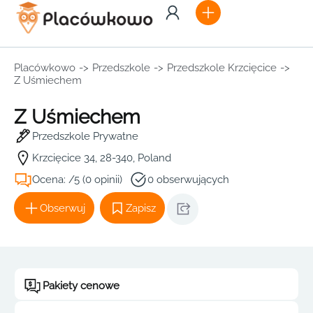
Placówkowo
->
Przedszkole
->
Przedszkole Krzcięcice
->
Z Uśmiechem
Z Uśmiechem
Przedszkole Prywatne
Krzcięcice 34, 28-340, Poland
Ocena: /5 (0 opinii)
0 obserwujących
Obserwuj
Zapisz
Pakiety cenowe