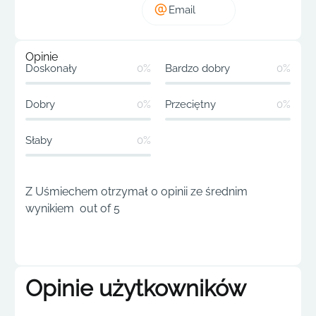
Email
Opinie
Doskonały
0%
Bardzo dobry
0%
Dobry
0%
Przeciętny
0%
Słaby
0%
Z Uśmiechem otrzymał 0 opinii ze średnim
wynikiem out of 5
Opinie użytkowników