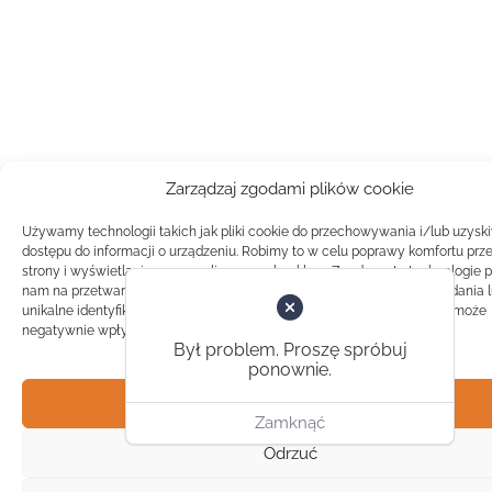
Zarządzaj zgodami plików cookie
Używamy technologii takich jak pliki cookie do przechowywania i/lub uzysk
dostępu do informacji o urządzeniu. Robimy to w celu poprawy komfortu prz
strony i wyświetlania spersonalizowanych reklam. Zgoda na te technologie 
nam na przetwarzanie danych takich jak zachowanie podczas przeglądania 
unikalne identyfikatory na tej stronie. Brak zgody lub wycofanie zgody, może
negatywnie wpłynąć na pewne cechy i funkcje.
Był problem. Proszę spróbuj
ponownie.
Akceptuj
Zamknąć
Odrzuć