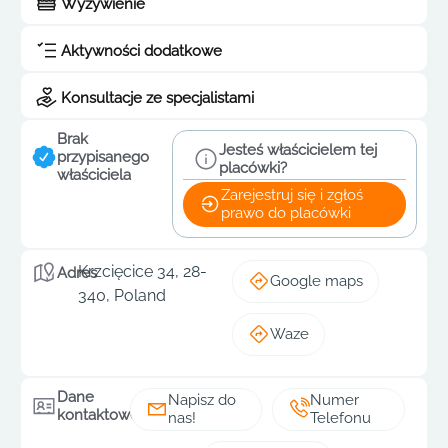
Wyżywienie
Aktywności dodatkowe
Konsultacje ze specjalistami
Brak
Jesteś właścicielem tej
przypisanego
placówki?
właściciela
Zarejestruj się i zgłoś
prawo do placówki
Krzcięcice 34, 28-
Adres
Google maps
340, Poland
Waze
Dane
Napisz do
Numer
kontaktowe
nas!
Telefonu