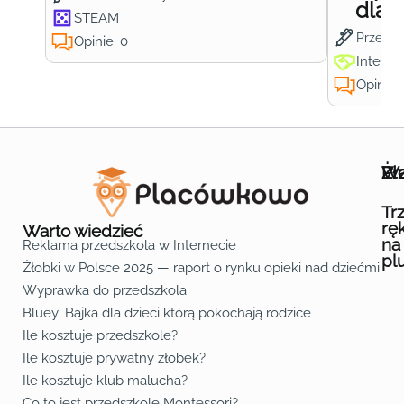
dla 
STEAM
Przedsz
Opinie: 0
Integra
Opinie:
Wa
Żł
Pr
Ofe
O n
Kon
Reg
Pol
Pli
Zas
Map
Żło
Żło
Żło
Żło
Żło
Żło
Żło
Żło
Żło
Żło
Żło
Żło
Żło
Żło
Żło
Żło
Żł
Żło
Żło
Żło
Żło
Żło
Żło
Żło
Żło
Prz
Prz
Prz
Prz
Prz
Prz
Prz
Prz
Prz
Prz
Prz
Prz
Prz
Prz
Prz
Prz
Prz
Prz
Prz
Prz
Prz
Prz
Prz
Prz
Prz
Tr
rę
Warto wiedzieć
na
Reklama przedszkola w Internecie
pl
Żłobki w Polsce 2025 — raport o rynku opieki nad dziećmi do 
Fa
Lin
Yo
Wyprawka do przedszkola
Bluey: Bajka dla dzieci którą pokochają rodzice
Ile kosztuje przedszkole?
Ile kosztuje prywatny żłobek?
Ile kosztuje klub malucha?
Co to jest przedszkole Montessori?