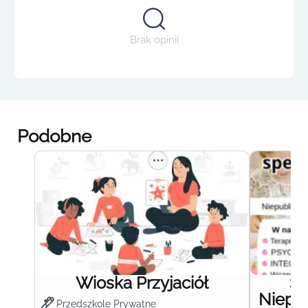
Brak opinii
Podobne
Wioska Przyjaciół
S
Niepub
Przedszkole Prywatne