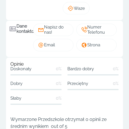
Waze
Dane
Napisz do
Numer
kontaktowe
nas!
Telefonu
Email
Strona
Opinie
Doskonały
0%
Bardzo dobry
0%
Dobry
0%
Przeciętny
0%
Słaby
0%
Wymarzone Przedszkole otrzymał 0 opinii ze
średnim wynikiem out of 5