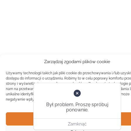
Zarządzaj zgodami plików cookie
Używamy technologii takich jak pliki cookie do przechowywania i/lub uzysk
dostępu do informacji o urządzeniu. Robimy to w celu poprawy komfortu prz
strony i wyświetlania spersonalizowanych reklam. Zgoda na te technologie 
nam na przetwarzanie danych takich jak zachowanie podczas przeglądania 
unikalne identyfikatory na tej stronie. Brak zgody lub wycofanie zgody, może
negatywnie wpłynąć na pewne cechy i funkcje.
Był problem. Proszę spróbuj
ponownie.
Akceptuj
Zamknąć