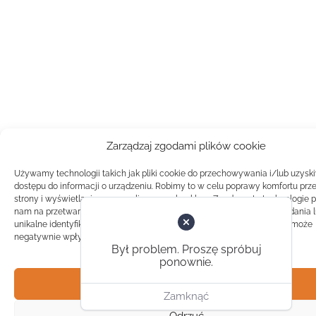
Zarządzaj zgodami plików cookie
Używamy technologii takich jak pliki cookie do przechowywania i/lub uzysk
dostępu do informacji o urządzeniu. Robimy to w celu poprawy komfortu prz
strony i wyświetlania spersonalizowanych reklam. Zgoda na te technologie 
nam na przetwarzanie danych takich jak zachowanie podczas przeglądania 
unikalne identyfikatory na tej stronie. Brak zgody lub wycofanie zgody, może
negatywnie wpłynąć na pewne cechy i funkcje.
Był problem. Proszę spróbuj
ponownie.
Akceptuj
Zamknąć
Odrzuć