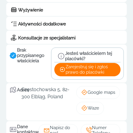
Wyżywienie
Aktywności dodatkowe
Konsultacje ze specjalistami
Brak
Jesteś właścicielem tej
przypisanego
placówki?
właściciela
Zarejestruj się i zgłoś
prawo do placówki
Częstochowska 5, 82-
Adres
Google maps
300 Elbląg, Poland
Waze
Dane
Napisz do
Numer
kontaktowe
nas!
Telefonu