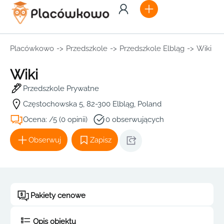
Placówkowo
->
Przedszkole
->
Przedszkole Elbląg
->
Wiki
Wiki
Przedszkole Prywatne
Częstochowska 5, 82-300 Elbląg, Poland
Ocena: /5 (0 opinii)
0 obserwujących
Obserwuj
Zapisz
Pakiety cenowe
Opis obiektu