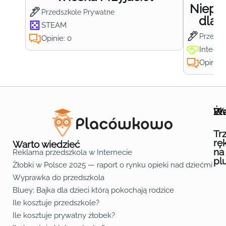
Niepub
Przedszkole Prywatne
dla 
STEAM
Przedsz
Opinie: 0
Integra
Opinie:
Wa
Żł
Pr
Ofe
O n
Kon
Reg
Pol
Pli
Zas
Map
Żło
Żło
Żło
Żło
Żło
Żło
Żło
Żło
Żło
Żło
Żło
Żło
Żło
Żło
Żło
Żło
Żł
Żło
Żło
Żło
Żło
Żło
Żło
Żło
Żło
Prz
Prz
Prz
Prz
Prz
Prz
Prz
Prz
Prz
Prz
Prz
Prz
Prz
Prz
Prz
Prz
Prz
Prz
Prz
Prz
Prz
Prz
Prz
Prz
Prz
Tr
rę
Warto wiedzieć
na
Reklama przedszkola w Internecie
pl
Żłobki w Polsce 2025 — raport o rynku opieki nad dziećmi do 
Fa
Lin
Yo
Wyprawka do przedszkola
Bluey: Bajka dla dzieci którą pokochają rodzice
Ile kosztuje przedszkole?
Ile kosztuje prywatny żłobek?