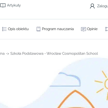
Artykuły
Zalogu
Opis obiektu
Program nauczania
Opinie
zna
->
Szkoła Podstawowa - Wrocław Cosmopolitan School