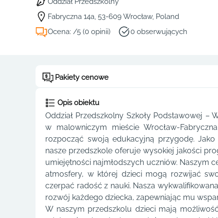
Oddział Przedszkolny
Fabryczna 14a, 53-609 Wrocław, Poland
Ocena: /5 (0 opinii)
0 obserwujących
Pakiety cenowe
Opis obiektu
Oddział Przedszkolny Szkoły Podstawowej – 
w malowniczym mieście Wrocław-Fabryczna,
rozpocząć swoją edukacyjną przygodę. Jako
nasze przedszkole oferuje wysokiej jakości pr
umiejętności najmłodszych uczniów. Naszym cele
atmosfery, w której dzieci mogą rozwijać sw
czerpać radość z nauki. Nasza wykwalifikowa
rozwój każdego dziecka, zapewniając mu wsparc
W naszym przedszkolu dzieci mają możliwość