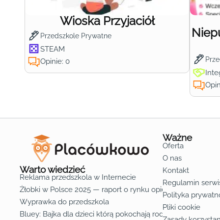
Wioska Przyjaciół
Niep
Przedszkole Prywatne
STEAM
Prze
Opinie: 0
Inte
Opin
Ważne
Oferta
O nas
Warto wiedzieć
Kontakt
Reklama przedszkola w Internecie
Regulamin serwi
Żłobki w Polsce 2025 — raport o rynku opieki nad dziećmi d
Polityka prywatn
Wyprawka do przedszkola
Pliki cookie
Bluey: Bajka dla dzieci którą pokochają rodzice
Zasady korzystan