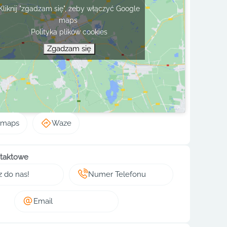
Kliknij "zgadzam się", żeby włączyć Google
maps
Polityka plików cookies
Zgadzam się
 maps
Waze
taktowe
z do nas!
Numer Telefonu
Email