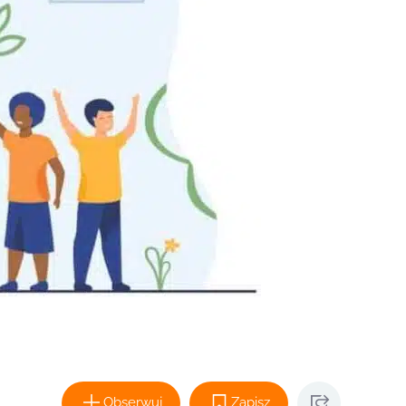
Obserwuj
Zapisz