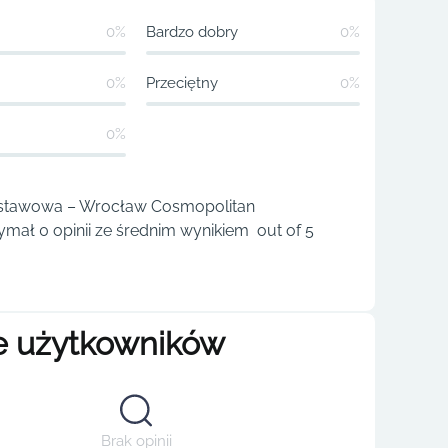
0%
Bardzo dobry
0%
0%
Przeciętny
0%
0%
stawowa – Wrocław Cosmopolitan
ymał 0 opinii ze średnim wynikiem out of 5
e użytkowników
Brak opinii