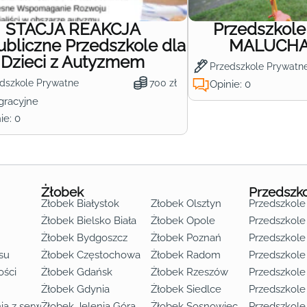
STACJA REAKCJA
Przedszkol
ubliczne Przedszkole dla
MALUCHA 
Dzieci z Autyzmem
Przedszkole Prywatn
dszkole Prywatne
700 zł
Opinie: 0
gracyjne
ie: 0
Żłobek
Przedszk
Żłobek Białystok
Żłobek Olsztyn
Przedszkole
Żłobek Bielsko Biała
Żłobek Opole
Przedszkole 
Żłobek Bydgoszcz
Żłobek Poznań
Przedszkole
su
Żłobek Częstochowa
Żłobek Radom
Przedszkol
o lat 3
ości
Żłobek Gdańsk
Żłobek Rzeszów
Przedszkole
Żłobek Gdynia
Żłobek Siedlce
Przedszkole
ia z serwisu
Żłobek Jelenia Góra
Żłobek Sosnowiec
Przedszkole