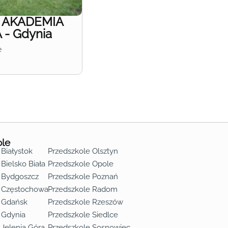
e AKADEMIA
- Gdynia
e
ole
 Białystok
Przedszkole Olsztyn
Bielsko Biała
Przedszkole Opole
 Bydgoszcz
Przedszkole Poznań
e Częstochowa
Przedszkole Radom
 Gdańsk
Przedszkole Rzeszów
 Gdynia
Przedszkole Siedlce
 Jelenia Góra
Przedszkole Sosnowiec