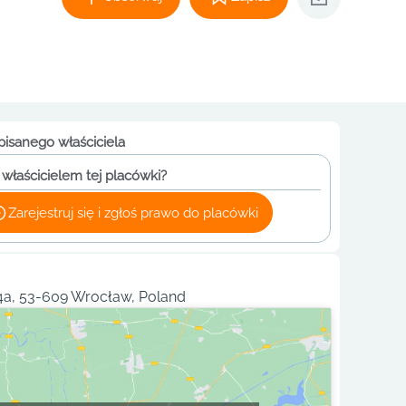
pisanego właściciela
 właścicielem tej placówki?
Zarejestruj się i zgłoś prawo do placówki
4a, 53-609 Wrocław, Poland