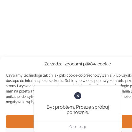
Zarządzaj zgodami plików cookie
Używamy technologii takich jak pliki cookie do przechowywania i/lub uzysk
dostępu do informacji o urządzeniu. Robimy to w celu poprawy komfortu prz
strony i wyświetlania spersonalizowanych reklam. Zgoda na te technologie 
nam na przetwarzanie danych takich jak zachowanie podczas przeglądania 
unikalne identyfikatory na tej stronie. Brak zgody lub wycofanie zgody, może
negatywnie wpłynąć na pewne cechy i funkcje.
Był problem. Proszę spróbuj
ponownie.
Akceptuj
Zamknąć