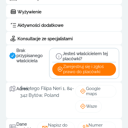
Wyżywienie
Aktywności dodatkowe
Konsultacje ze specjalistami
Brak
Jesteś właścicielem tej
przypisanego
placówki?
właściciela
Zarejestruj się i zgłoś
prawo do placówki
Świętego Filipa Neri 1, 84-
Google
Adres
maps
342 Bytów, Poland
Waze
Dane
Napisz do
Numer