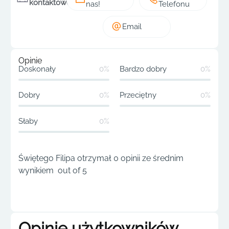
kontaktowe
nas!
Telefonu
Email
Opinie
Doskonały
0%
Bardzo dobry
0%
Dobry
0%
Przeciętny
0%
Słaby
0%
Świętego Filipa otrzymał 0 opinii ze średnim
wynikiem out of 5
Opinie użytkowników