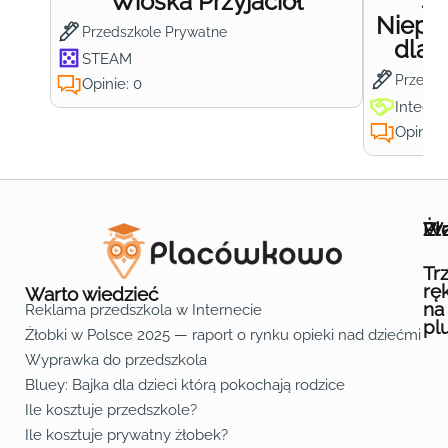
Wioska Przyjaciół
S
Niepub
Przedszkole Prywatne
dla 
STEAM
Przedsz
Opinie: 0
Integra
Opinie:
Wa
Żł
Pr
Ofe
O n
Kon
Reg
Pol
Pli
Zas
Map
Żło
Żło
Żło
Żło
Żło
Żło
Żło
Żło
Żło
Żło
Żło
Żło
Żło
Żło
Żło
Żło
Żł
Żło
Żło
Żło
Żło
Żło
Żło
Żło
Żło
Prz
Prz
Prz
Prz
Prz
Prz
Prz
Prz
Prz
Prz
Prz
Prz
Prz
Prz
Prz
Prz
Prz
Prz
Prz
Prz
Prz
Prz
Prz
Prz
Prz
Tr
rę
Warto wiedzieć
na
Reklama przedszkola w Internecie
pl
Żłobki w Polsce 2025 — raport o rynku opieki nad dziećmi do 
Fa
Lin
Yo
Wyprawka do przedszkola
Bluey: Bajka dla dzieci którą pokochają rodzice
Ile kosztuje przedszkole?
Ile kosztuje prywatny żłobek?