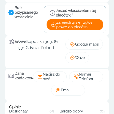
Brak
Jesteś właścicielem tej
przypisanego
placówki?
właściciela
Zarejestruj się i zgłoś
prawo do placówki
Wielkopolska 303, 81-
Adres
Google maps
531 Gdynia, Poland
Waze
Dane
Napisz do
Numer
kontaktowe
nas!
Telefonu
Email
Opinie
Doskonały
0%
Bardzo dobry
0%