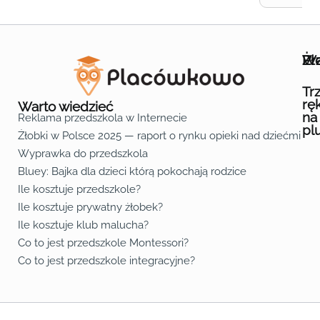
Wa
Żł
Pr
Ofe
O n
Kon
Reg
Pol
Pli
Zas
Map
Żło
Żło
Żło
Żło
Żło
Żło
Żło
Żło
Żło
Żło
Żło
Żło
Żło
Żło
Żło
Żło
Żł
Żło
Żło
Żło
Żło
Żło
Żło
Żło
Żło
Prz
Prz
Prz
Prz
Prz
Prz
Prz
Prz
Prz
Prz
Prz
Prz
Prz
Prz
Prz
Prz
Prz
Prz
Prz
Prz
Prz
Prz
Prz
Prz
Prz
Tr
rę
Warto wiedzieć
na
Reklama przedszkola w Internecie
pl
Żłobki w Polsce 2025 — raport o rynku opieki nad dziećmi do 
Fa
Lin
Yo
Wyprawka do przedszkola
Bluey: Bajka dla dzieci którą pokochają rodzice
Ile kosztuje przedszkole?
Ile kosztuje prywatny żłobek?
Ile kosztuje klub malucha?
Co to jest przedszkole Montessori?
Co to jest przedszkole integracyjne?