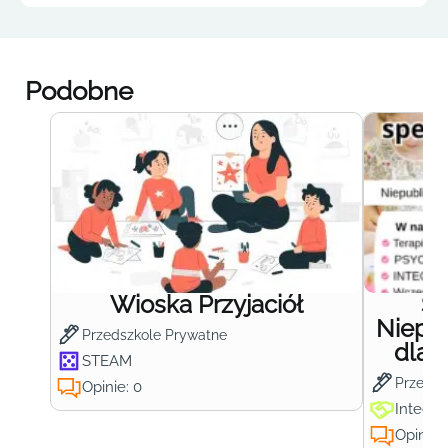
Podobne
Wioska Przyjaciół
S
Niepub
Przedszkole Prywatne
dla 
STEAM
Przedsz
Opinie: 0
Integra
Opinie: