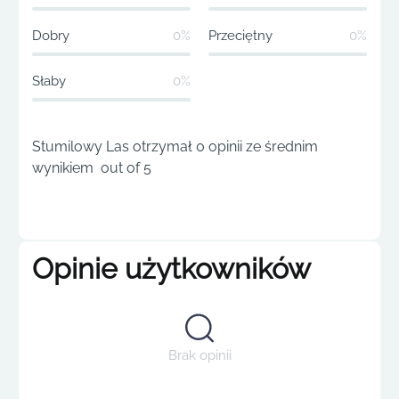
Dobry
0%
Przeciętny
0%
Słaby
0%
Stumilowy Las otrzymał 0 opinii ze średnim
wynikiem out of 5
Opinie użytkowników
Brak opinii