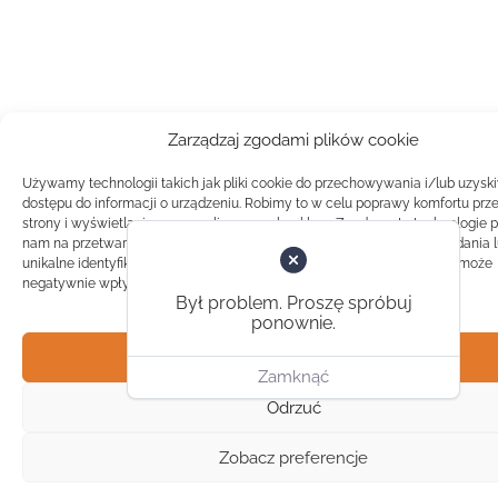
Zarządzaj zgodami plików cookie
Używamy technologii takich jak pliki cookie do przechowywania i/lub uzysk
dostępu do informacji o urządzeniu. Robimy to w celu poprawy komfortu prz
strony i wyświetlania spersonalizowanych reklam. Zgoda na te technologie 
nam na przetwarzanie danych takich jak zachowanie podczas przeglądania 
unikalne identyfikatory na tej stronie. Brak zgody lub wycofanie zgody, może
negatywnie wpłynąć na pewne cechy i funkcje.
Był problem. Proszę spróbuj
ponownie.
Akceptuj
Zamknąć
Odrzuć
Zobacz preferencje