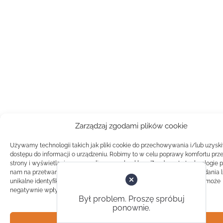
Zarządzaj zgodami plików cookie
Używamy technologii takich jak pliki cookie do przechowywania i/lub uzysk
dostępu do informacji o urządzeniu. Robimy to w celu poprawy komfortu prz
strony i wyświetlania spersonalizowanych reklam. Zgoda na te technologie 
nam na przetwarzanie danych takich jak zachowanie podczas przeglądania 
unikalne identyfikatory na tej stronie. Brak zgody lub wycofanie zgody, może
negatywnie wpłynąć na pewne cechy i funkcje.
Był problem. Proszę spróbuj
ponownie.