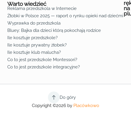
rę
Warto wiedzieć
na
Reklama przedszkola w Internecie
pl
Żłobki w Polsce 2025 — raport o rynku opieki nad dziećmi do 
Fa
Lin
Yo
Wyprawka do przedszkola
Bluey: Bajka dla dzieci którą pokochają rodzice
Ile kosztuje przedszkole?
Ile kosztuje prywatny żłobek?
Ile kosztuje klub malucha?
Co to jest przedszkole Montessori?
Co to jest przedszkole integracyjne?
Do góry
Copyright ©2026 by
Placówkowo