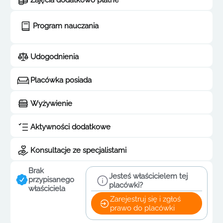
Zajęcia dodatkowo płatne
Program nauczania
Udogodnienia
Placówka posiada
Wyżywienie
Aktywności dodatkowe
Konsultacje ze specjalistami
Brak
Jesteś właścicielem tej
przypisanego
placówki?
właściciela
Zarejestruj się i zgłoś
prawo do placówki