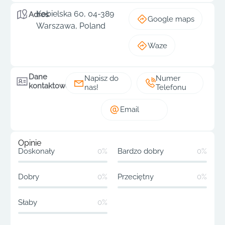
Kobielska 60, 04-389
Adres
Google maps
Warszawa, Poland
Waze
Dane
Napisz do
Numer
kontaktowe
nas!
Telefonu
Email
Opinie
Doskonały
0%
Bardzo dobry
0%
Dobry
0%
Przeciętny
0%
Słaby
0%