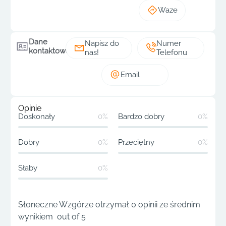
Waze
Dane
Napisz do
Numer
kontaktowe
nas!
Telefonu
Email
Opinie
Doskonały
0%
Bardzo dobry
0%
Dobry
0%
Przeciętny
0%
Słaby
0%
Słoneczne Wzgórze otrzymał 0 opinii ze średnim
wynikiem out of 5