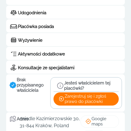
Udogodnienia
Placówka posiada
Wyżywienie
Aktywności dodatkowe
Konsultacje ze specjalistami
Brak
Jesteś właścicielem tej
przypisanego
placówki?
właściciela
Zarejestruj się i zgłoś
prawo do placówki
osiedle Kazimierzowskie 30,
Google
Adres
maps
31-844 Kraków, Poland