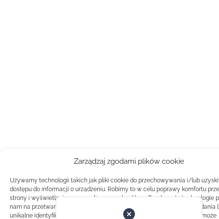
Zarządzaj zgodami plików cookie
Używamy technologii takich jak pliki cookie do przechowywania i/lub uzysk
dostępu do informacji o urządzeniu. Robimy to w celu poprawy komfortu prz
strony i wyświetlania spersonalizowanych reklam. Zgoda na te technologie 
nam na przetwarzanie danych takich jak zachowanie podczas przeglądania 
unikalne identyfikatory na tej stronie. Brak zgody lub wycofanie zgody, może