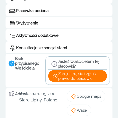
Placówka posiada
Wyżywienie
Aktywności dodatkowe
Konsultacje ze specjalistami
Brak
Jesteś właścicielem tej
przypisanego
placówki?
właściciela
Zarejestruj się i zgłoś
prawo do placówki
Radosna 1, 05-200
Adres
Google maps
Stare Lipiny, Poland
Waze