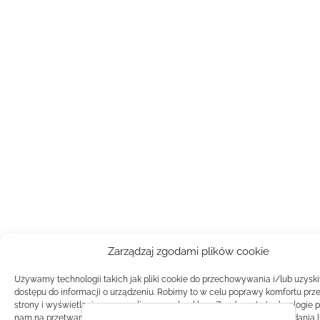
Zarządzaj zgodami plików cookie
Używamy technologii takich jak pliki cookie do przechowywania i/lub uzysk
dostępu do informacji o urządzeniu. Robimy to w celu poprawy komfortu prz
strony i wyświetlania spersonalizowanych reklam. Zgoda na te technologie 
nam na przetwarzanie danych takich jak zachowanie podczas przeglądania 