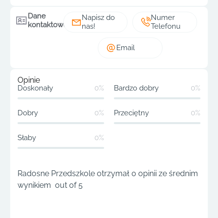
Dane
Napisz do
Numer
kontaktowe
nas!
Telefonu
Email
Opinie
Doskonały
0%
Bardzo dobry
0%
Dobry
0%
Przeciętny
0%
Słaby
0%
Radosne Przedszkole otrzymał 0 opinii ze średnim
wynikiem out of 5