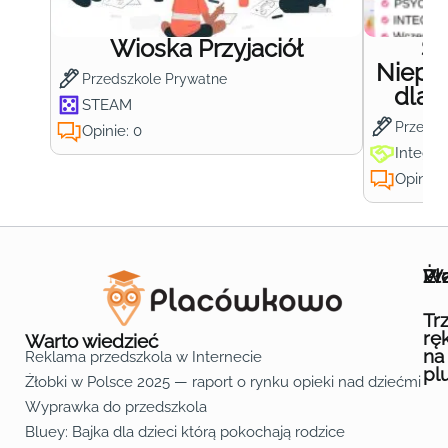
Wioska Przyjaciół
S
Niepub
Przedszkole Prywatne
dla 
STEAM
Przedsz
Opinie: 0
Integra
Opinie:
Wa
Żł
Pr
Ofe
O n
Kon
Reg
Pol
Pli
Zas
Map
Żło
Żło
Żło
Żło
Żło
Żło
Żło
Żło
Żło
Żło
Żło
Żło
Żło
Żło
Żło
Żło
Żł
Żło
Żło
Żło
Żło
Żło
Żło
Żło
Żło
Prz
Prz
Prz
Prz
Prz
Prz
Prz
Prz
Prz
Prz
Prz
Prz
Prz
Prz
Prz
Prz
Prz
Prz
Prz
Prz
Prz
Prz
Prz
Prz
Prz
Tr
rę
Warto wiedzieć
na
Reklama przedszkola w Internecie
pl
Żłobki w Polsce 2025 — raport o rynku opieki nad dziećmi do 
Fa
Lin
Yo
Wyprawka do przedszkola
Bluey: Bajka dla dzieci którą pokochają rodzice