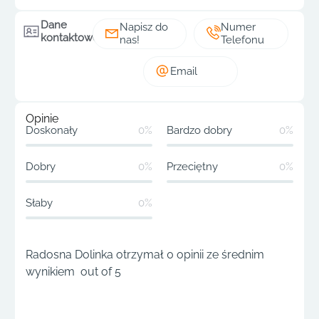
Dane
Napisz do
Numer
kontaktowe
nas!
Telefonu
Email
Opinie
Doskonały
0%
Bardzo dobry
0%
Dobry
0%
Przeciętny
0%
Słaby
0%
Radosna Dolinka otrzymał 0 opinii ze średnim
wynikiem out of 5