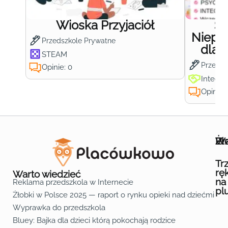
Wioska Przyjaciół
S
Niepub
Przedszkole Prywatne
dla 
STEAM
Przedsz
Opinie: 0
Integra
Opinie:
Wa
Żł
Pr
Ofe
O n
Kon
Reg
Pol
Pli
Zas
Map
Żło
Żło
Żło
Żło
Żło
Żło
Żło
Żło
Żło
Żło
Żło
Żło
Żło
Żło
Żło
Żło
Żł
Żło
Żło
Żło
Żło
Żło
Żło
Żło
Żło
Prz
Prz
Prz
Prz
Prz
Prz
Prz
Prz
Prz
Prz
Prz
Prz
Prz
Prz
Prz
Prz
Prz
Prz
Prz
Prz
Prz
Prz
Prz
Prz
Prz
Tr
rę
Warto wiedzieć
na
Reklama przedszkola w Internecie
pl
Żłobki w Polsce 2025 — raport o rynku opieki nad dziećmi do 
Fa
Lin
Yo
Wyprawka do przedszkola
Bluey: Bajka dla dzieci którą pokochają rodzice