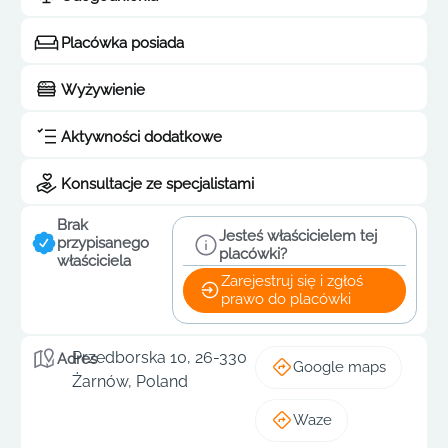
Placówka posiada
Wyżywienie
Aktywności dodatkowe
Konsultacje ze specjalistami
Brak
Jesteś właścicielem tej
przypisanego
placówki?
właściciela
Zarejestruj się i zgłoś
prawo do placówki
Przedborska 10, 26-330
Adres
Google maps
Żarnów, Poland
Waze