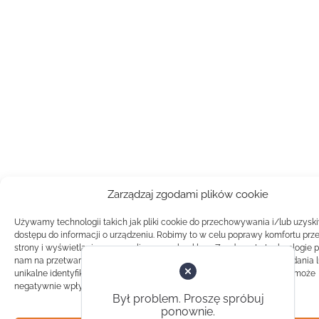
Zarządzaj zgodami plików cookie
Używamy technologii takich jak pliki cookie do przechowywania i/lub uzysk
dostępu do informacji o urządzeniu. Robimy to w celu poprawy komfortu prz
strony i wyświetlania spersonalizowanych reklam. Zgoda na te technologie 
nam na przetwarzanie danych takich jak zachowanie podczas przeglądania 
unikalne identyfikatory na tej stronie. Brak zgody lub wycofanie zgody, może
negatywnie wpłynąć na pewne cechy i funkcje.
Był problem. Proszę spróbuj
ponownie.