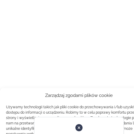
Zarządzaj zgodami plików cookie
Używamy technologii takich jak pliki cookie do przechowywania i/lub uzysk
dostępu do informacji o urządzeniu. Robimy to w celu poprawy komfortu prz
strony i wyświetlania spersonalizowanych reklam. Zgoda na te technologie 
nam na przetwarzanie danych takich jak zachowanie podczas przeglądania 
unikalne identyfikatory na tej stronie. Brak zgody lub wycofanie zgody, może