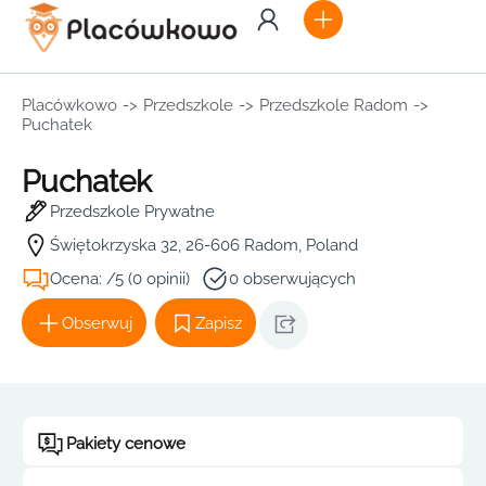
Placówkowo
->
Przedszkole
->
Przedszkole Radom
->
Puchatek
Puchatek
Przedszkole Prywatne
Świętokrzyska 32, 26-606 Radom, Poland
Ocena: /5 (0 opinii)
0 obserwujących
Obserwuj
Zapisz
Pakiety cenowe