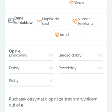
Waze
Dane
Napisz do
Numer
kontaktowe
nas!
Telefonu
Email
Opinie
Doskonały
0%
Bardzo dobry
0%
Dobry
0%
Przeciętny
0%
Słaby
0%
Puchatek otrzymał 0 opinii ze średnim wynikiem
out of 5