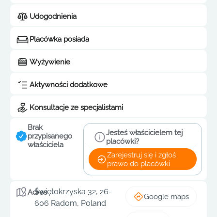
Udogodnienia
Placówka posiada
Wyżywienie
Aktywności dodatkowe
Konsultacje ze specjalistami
Brak
Jesteś właścicielem tej
przypisanego
placówki?
właściciela
Zarejestruj się i zgłoś
prawo do placówki
Świętokrzyska 32, 26-
Adres
Google maps
606 Radom, Poland