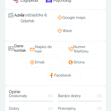
Logopeda
Psycholog
Grudziądzka 8,
Adres
Google maps
Gdańsk
Waze
Dane
Napisz do
Numer
kontaktowe
nas!
Telefonu
Email
Strona
Facebook
Opinie
Doskonały
0%
Bardzo dobry
0%
Dobry
0%
Przeciętny
0%