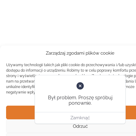
Zarządzaj zgodami plików cookie
Używamy technologii takich jak pliki cookie do przechowywania i/lub uzysk
dostępu do informacji o urządzeniu. Robimy to w celu poprawy komfortu prz
strony i wyświetlania spersonalizowanych reklam. Zgoda na te technologie 
nam na przetwarzanie danych takich jak zachowanie podczas przeglądania 
unikalne identyfikatory na tej stronie. Brak zgody lub wycofanie zgody, może
negatywnie wpłynąć na pewne cechy i funkcje.
Był problem. Proszę spróbuj
ponownie.
Akceptuj
Zamknąć
Odrzuć