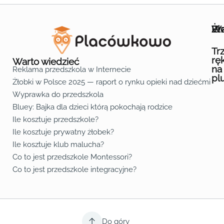
Wa
Żł
Pr
Ofe
O n
Kon
Reg
Pol
Pli
Zas
Map
Żło
Żło
Żło
Żło
Żło
Żło
Żło
Żło
Żło
Żło
Żło
Żło
Żło
Żło
Żło
Żło
Żł
Żło
Żło
Żło
Żło
Żło
Żło
Żło
Żło
Prz
Prz
Prz
Prz
Prz
Prz
Prz
Prz
Prz
Prz
Prz
Prz
Prz
Prz
Prz
Prz
Prz
Prz
Prz
Prz
Prz
Prz
Prz
Prz
Prz
Tr
rę
Warto wiedzieć
na
Reklama przedszkola w Internecie
pl
Żłobki w Polsce 2025 — raport o rynku opieki nad dziećmi do 
Fa
Lin
Yo
Wyprawka do przedszkola
Bluey: Bajka dla dzieci którą pokochają rodzice
Ile kosztuje przedszkole?
Ile kosztuje prywatny żłobek?
Ile kosztuje klub malucha?
Co to jest przedszkole Montessori?
Co to jest przedszkole integracyjne?
Do góry