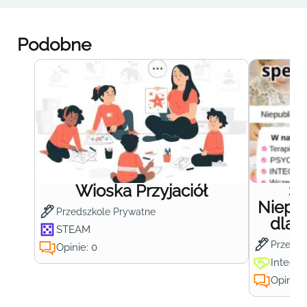
Podobne
Wioska Przyjaciół
S
Niepub
Przedszkole Prywatne
dla 
STEAM
Przedsz
Opinie: 0
Integra
Opinie: