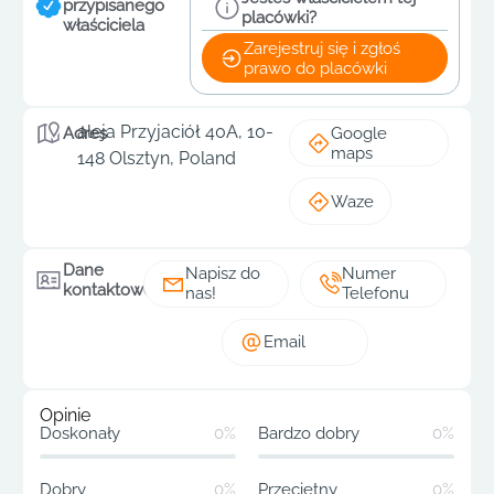
przypisanego
placówki?
właściciela
Zarejestruj się i zgłoś
prawo do placówki
aleja Przyjaciół 40A, 10-
Google
Adres
maps
148 Olsztyn, Poland
Waze
Dane
Napisz do
Numer
kontaktowe
nas!
Telefonu
Email
Opinie
Doskonały
0%
Bardzo dobry
0%
Dobry
0%
Przeciętny
0%