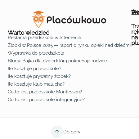
Wa
Żł
Pr
Ofe
O n
Kon
Reg
Pol
Pli
Zas
Map
Żło
Żło
Żło
Żło
Żło
Żło
Żło
Żło
Żło
Żło
Żło
Żło
Żło
Żło
Żło
Żło
Żł
Żło
Żło
Żło
Żło
Żło
Żło
Żło
Żło
Prz
Prz
Prz
Prz
Prz
Prz
Prz
Prz
Prz
Prz
Prz
Prz
Prz
Prz
Prz
Prz
Prz
Prz
Prz
Prz
Prz
Prz
Prz
Prz
Prz
Tr
rę
Warto wiedzieć
na
Reklama przedszkola w Internecie
pl
Żłobki w Polsce 2025 — raport o rynku opieki nad dziećmi do 
Fa
Lin
Yo
Wyprawka do przedszkola
Bluey: Bajka dla dzieci którą pokochają rodzice
Ile kosztuje przedszkole?
Ile kosztuje prywatny żłobek?
Ile kosztuje klub malucha?
Co to jest przedszkole Montessori?
Co to jest przedszkole integracyjne?
Do góry