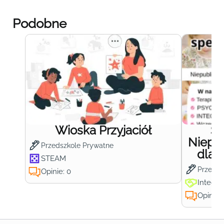
Podobne
Wioska Przyjaciół
S
Niepub
Przedszkole Prywatne
dla 
STEAM
Przedsz
Opinie: 0
Integra
Opinie: