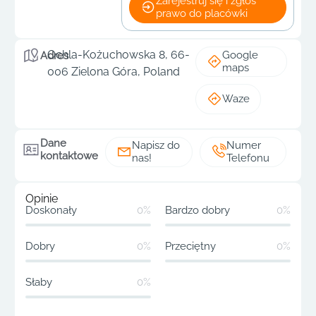
Zarejestruj się i zgłoś
prawo do placówki
Ochla-Kożuchowska 8, 66-
Google
Adres
maps
006 Zielona Góra, Poland
Waze
Dane
Napisz do
Numer
kontaktowe
nas!
Telefonu
Opinie
Doskonały
0%
Bardzo dobry
0%
Dobry
0%
Przeciętny
0%
Słaby
0%