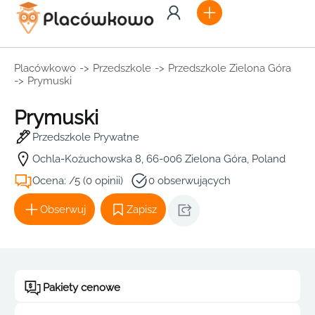
Placówkowo
->
Przedszkole
->
Przedszkole Zielona Góra
->
Prymuski
Prymuski
Przedszkole Prywatne
Ochla-Kożuchowska 8, 66-006 Zielona Góra, Poland
Ocena: /5 (0 opinii)
0 obserwujących
Obserwuj
Zapisz
Pakiety cenowe