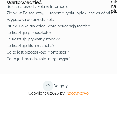
rę
Warto wiedzieć
na
Reklama przedszkola w Internecie
pl
Żłobki w Polsce 2025 — raport o rynku opieki nad dziećmi do 
Fa
Lin
Yo
Wyprawka do przedszkola
Bluey: Bajka dla dzieci którą pokochają rodzice
Ile kosztuje przedszkole?
Ile kosztuje prywatny żłobek?
Ile kosztuje klub malucha?
Co to jest przedszkole Montessori?
Co to jest przedszkole integracyjne?
Do góry
Copyright ©2026 by
Placówkowo