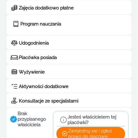
Zajęcia dodatkowo płatne
Program nauczania
Udogodnienia
Placówka posiada
Wyżywienie
Aktywności dodatkowe
Konsultacje ze specjalistami
Brak
Jesteś właścicielem tej
przypisanego
placówki?
właściciela
Zarejestruj się i zgłoś
prawo do placówki