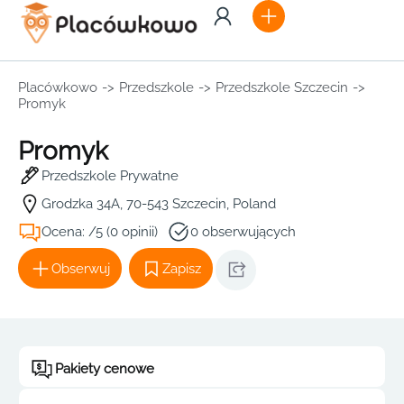
Placówkowo
->
Przedszkole
->
Przedszkole Szczecin
->
Promyk
Promyk
Przedszkole Prywatne
Grodzka 34A, 70-543 Szczecin, Poland
Ocena: /5 (0 opinii)
0 obserwujących
Obserwuj
Zapisz
Pakiety cenowe