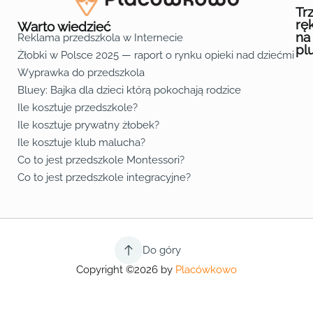
Tr
rę
Warto wiedzieć
na
Reklama przedszkola w Internecie
pl
Żłobki w Polsce 2025 — raport o rynku opieki nad dziećmi do 
Fa
Lin
Yo
Wyprawka do przedszkola
Bluey: Bajka dla dzieci którą pokochają rodzice
Ile kosztuje przedszkole?
Ile kosztuje prywatny żłobek?
Ile kosztuje klub malucha?
Co to jest przedszkole Montessori?
Co to jest przedszkole integracyjne?
Do góry
Copyright ©2026 by
Placówkowo