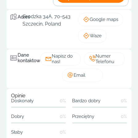
Grodzka 34A, 70-543
Adres
Google maps
Szczecin, Poland
Waze
Dane
Napisz do
Numer
kontaktowe
nas!
Telefonu
Email
Opinie
Doskonały
0%
Bardzo dobry
0%
Dobry
0%
Przeciętny
0%
Słaby
0%