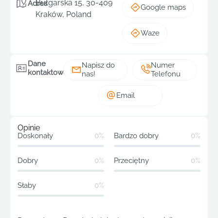
Bułgarska 15, 30-409
Adres
Google maps
Kraków, Poland
Waze
Dane
Napisz do
Numer
kontaktowe
nas!
Telefonu
Email
Opinie
Doskonały
0%
Bardzo dobry
0%
Dobry
0%
Przeciętny
0%
Słaby
0%