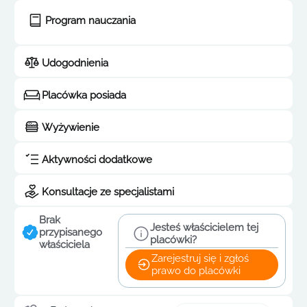
Program nauczania
Udogodnienia
Placówka posiada
Wyżywienie
Aktywności dodatkowe
Konsultacje ze specjalistami
Brak
Jesteś właścicielem tej
przypisanego
placówki?
właściciela
Zarejestruj się i zgłoś
prawo do placówki