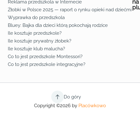
na
Reklama przedszkola w Internecie
pl
Żłobki w Polsce 2025 — raport o rynku opieki nad dziećmi do 
Fa
Lin
Yo
Wyprawka do przedszkola
Bluey: Bajka dla dzieci którą pokochają rodzice
Ile kosztuje przedszkole?
Ile kosztuje prywatny żłobek?
Ile kosztuje klub malucha?
Co to jest przedszkole Montessori?
Co to jest przedszkole integracyjne?
Do góry
Copyright ©2026 by
Placówkowo