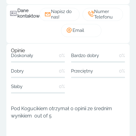
Dane
Napisz do
Numer
kontaktowe
nas!
Telefonu
Email
Opinie
Doskonały
0%
Bardzo dobry
0%
Dobry
0%
Przeciętny
0%
Słaby
0%
Pod Kogucikiem otrzymał 0 opinii ze średnim
wynikiem out of 5