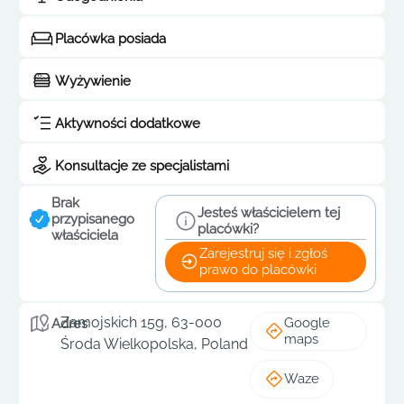
Placówka posiada
Wyżywienie
Aktywności dodatkowe
Konsultacje ze specjalistami
Brak
Jesteś właścicielem tej
przypisanego
placówki?
właściciela
Zarejestruj się i zgłoś
prawo do placówki
Zamojskich 15g, 63-000
Google
Adres
maps
Środa Wielkopolska, Poland
Waze