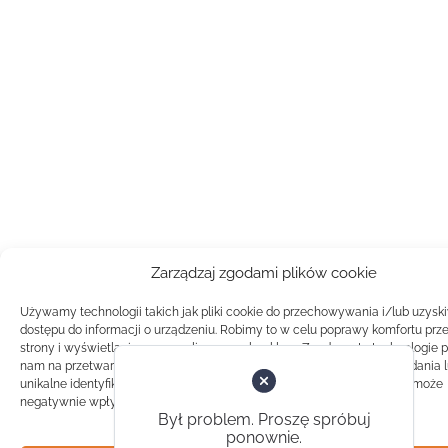
Zarządzaj zgodami plików cookie
Używamy technologii takich jak pliki cookie do przechowywania i/lub uzysk
dostępu do informacji o urządzeniu. Robimy to w celu poprawy komfortu prz
strony i wyświetlania spersonalizowanych reklam. Zgoda na te technologie 
nam na przetwarzanie danych takich jak zachowanie podczas przeglądania 
unikalne identyfikatory na tej stronie. Brak zgody lub wycofanie zgody, może
negatywnie wpłynąć na pewne cechy i funkcje.
Był problem. Proszę spróbuj
ponownie.