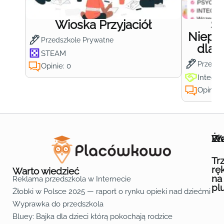
Wioska Przyjaciół
S
Niepub
Przedszkole Prywatne
dla 
STEAM
Przedsz
Opinie: 0
Integra
Opinie:
Wa
Żł
Pr
Ofe
O n
Kon
Reg
Pol
Pli
Zas
Map
Żło
Żło
Żło
Żło
Żło
Żło
Żło
Żło
Żło
Żło
Żło
Żło
Żło
Żło
Żło
Żło
Żł
Żło
Żło
Żło
Żło
Żło
Żło
Żło
Żło
Prz
Prz
Prz
Prz
Prz
Prz
Prz
Prz
Prz
Prz
Prz
Prz
Prz
Prz
Prz
Prz
Prz
Prz
Prz
Prz
Prz
Prz
Prz
Prz
Prz
Tr
rę
Warto wiedzieć
na
Reklama przedszkola w Internecie
pl
Żłobki w Polsce 2025 — raport o rynku opieki nad dziećmi do 
Fa
Lin
Yo
Wyprawka do przedszkola
Bluey: Bajka dla dzieci którą pokochają rodzice