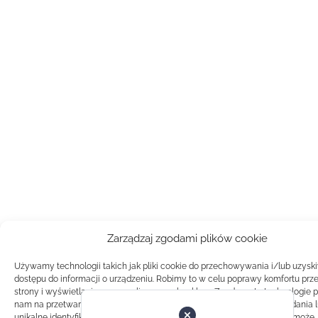
Zarządzaj zgodami plików cookie
Używamy technologii takich jak pliki cookie do przechowywania i/lub uzysk
dostępu do informacji o urządzeniu. Robimy to w celu poprawy komfortu prz
strony i wyświetlania spersonalizowanych reklam. Zgoda na te technologie 
nam na przetwarzanie danych takich jak zachowanie podczas przeglądania 
unikalne identyfikatory na tej stronie. Brak zgody lub wycofanie zgody, może