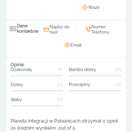
Waze
Dane
Napisz do
Numer
kontaktowe
nas!
Telefonu
Email
Opinie
Doskonały
0%
Bardzo dobry
0%
Dobry
0%
Przeciętny
0%
Słaby
0%
Planeta Integracji w Pabianicach otrzymał 0 opinii
ze średnim wynikiem out of 5