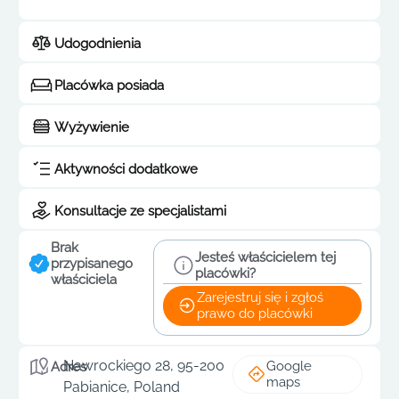
Udogodnienia
Placówka posiada
Wyżywienie
Aktywności dodatkowe
Konsultacje ze specjalistami
Brak
Jesteś właścicielem tej
przypisanego
placówki?
właściciela
Zarejestruj się i zgłoś
prawo do placówki
Nawrockiego 28, 95-200
Google
Adres
maps
Pabianice, Poland