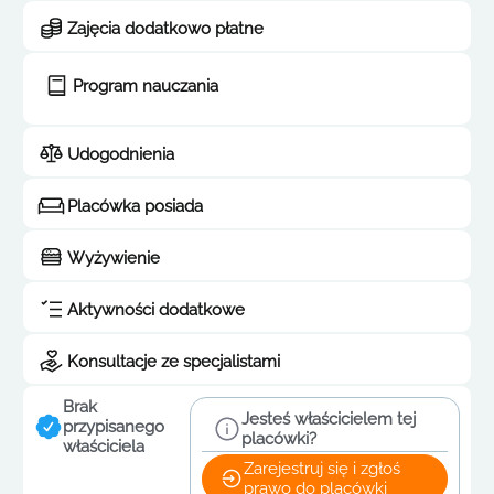
Zajęcia dodatkowo płatne
Program nauczania
Udogodnienia
Placówka posiada
Wyżywienie
Aktywności dodatkowe
Konsultacje ze specjalistami
Brak
Jesteś właścicielem tej
przypisanego
placówki?
właściciela
Zarejestruj się i zgłoś
prawo do placówki