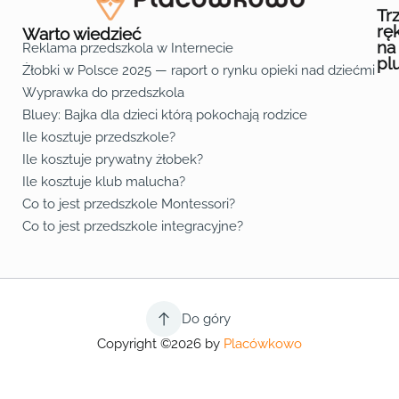
Tr
rę
Warto wiedzieć
na
Reklama przedszkola w Internecie
pl
Żłobki w Polsce 2025 — raport o rynku opieki nad dziećmi do 
Fa
Lin
Yo
Wyprawka do przedszkola
Bluey: Bajka dla dzieci którą pokochają rodzice
Ile kosztuje przedszkole?
Ile kosztuje prywatny żłobek?
Ile kosztuje klub malucha?
Co to jest przedszkole Montessori?
Co to jest przedszkole integracyjne?
Do góry
Copyright ©2026 by
Placówkowo