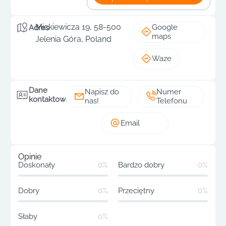
Mickiewicza 19, 58-500
Google
Adres
maps
Jelenia Góra, Poland
Waze
Dane
Napisz do
Numer
kontaktowe
nas!
Telefonu
Email
Opinie
Doskonały
0%
Bardzo dobry
0%
Dobry
0%
Przeciętny
0%
Słaby
0%