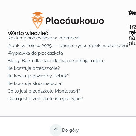
Wa
Żł
Pr
Ofe
O n
Kon
Reg
Pol
Pli
Zas
Map
Żło
Żło
Żło
Żło
Żło
Żło
Żło
Żło
Żło
Żło
Żło
Żło
Żło
Żło
Żło
Żło
Żł
Żło
Żło
Żło
Żło
Żło
Żło
Żło
Żło
Prz
Prz
Prz
Prz
Prz
Prz
Prz
Prz
Prz
Prz
Prz
Prz
Prz
Prz
Prz
Prz
Prz
Prz
Prz
Prz
Prz
Prz
Prz
Prz
Prz
Tr
rę
Warto wiedzieć
na
Reklama przedszkola w Internecie
pl
Żłobki w Polsce 2025 — raport o rynku opieki nad dziećmi do 
Fa
Lin
Yo
Wyprawka do przedszkola
Bluey: Bajka dla dzieci którą pokochają rodzice
Ile kosztuje przedszkole?
Ile kosztuje prywatny żłobek?
Ile kosztuje klub malucha?
Co to jest przedszkole Montessori?
Co to jest przedszkole integracyjne?
Do góry