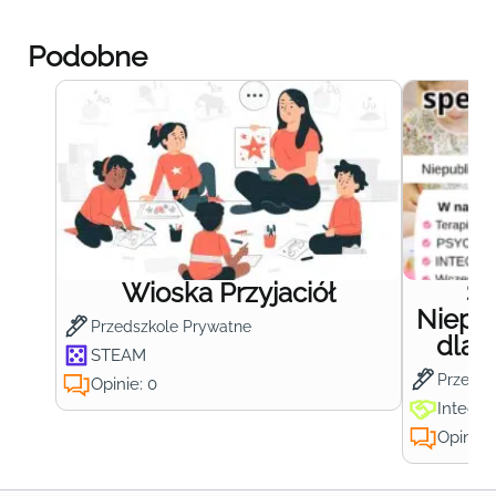
Podobne
Wioska Przyjaciół
S
Niepub
Przedszkole Prywatne
dla 
STEAM
Przedsz
Opinie: 0
Integra
Opinie: