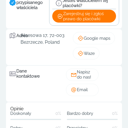
Jesteś właścicielem tej
przypisanego
placówki?
właściciela
Zarejestruj się i zgłoś
prawo do placówki
Aloesowa 17, 72-003
Adres
Google maps
Bezrzecze, Poland
Waze
Dane
Napisz
kontaktowe
do nas!
Email
Opinie
Doskonały
0%
Bardzo dobry
0%