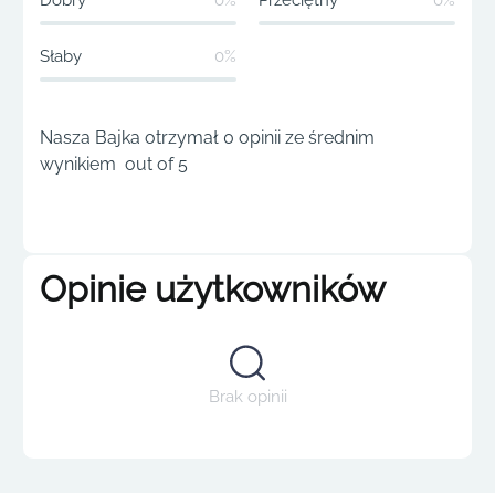
Dobry
0%
Przeciętny
0%
Słaby
0%
Nasza Bajka otrzymał 0 opinii ze średnim
wynikiem out of 5
Opinie użytkowników
Brak opinii