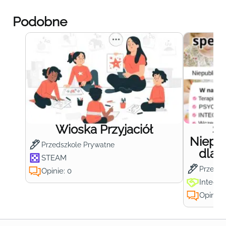
Podobne
Wioska Przyjaciół
S
Niepub
Przedszkole Prywatne
dla 
STEAM
Przedsz
Opinie: 0
Integra
Opinie: