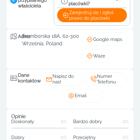
przypisanego
placówki?
właściciela
Zarejestruj się i zgłoś
prawo do placówki
Fromborska 18A, 62-300
Adres
Google maps
Września, Poland
Waze
Dane
Napisz do
Numer
kontaktowe
nas!
Telefonu
Email
Opinie
Doskonały
0%
Bardzo dobry
0%
Dobry
0%
Przeciętny
0%