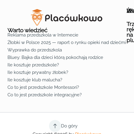
Wa
Żł
Pr
Ofe
O n
Kon
Reg
Pol
Pli
Zas
Map
Żło
Żło
Żło
Żło
Żło
Żło
Żło
Żło
Żło
Żło
Żło
Żło
Żło
Żło
Żło
Żło
Żł
Żło
Żło
Żło
Żło
Żło
Żło
Żło
Żło
Prz
Prz
Prz
Prz
Prz
Prz
Prz
Prz
Prz
Prz
Prz
Prz
Prz
Prz
Prz
Prz
Prz
Prz
Prz
Prz
Prz
Prz
Prz
Prz
Prz
Tr
rę
Warto wiedzieć
na
Reklama przedszkola w Internecie
pl
Żłobki w Polsce 2025 — raport o rynku opieki nad dziećmi do 
Fa
Lin
Yo
Wyprawka do przedszkola
Bluey: Bajka dla dzieci którą pokochają rodzice
Ile kosztuje przedszkole?
Ile kosztuje prywatny żłobek?
Ile kosztuje klub malucha?
Co to jest przedszkole Montessori?
Co to jest przedszkole integracyjne?
Do góry