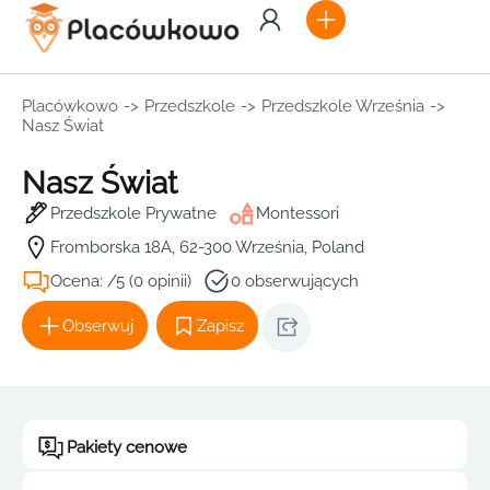
Placówkowo
->
Przedszkole
->
Przedszkole Września
->
Nasz Świat
Nasz Świat
Przedszkole Prywatne
Montessori
Fromborska 18A, 62-300 Września, Poland
Ocena: /5 (0 opinii)
0 obserwujących
Obserwuj
Zapisz
Pakiety cenowe