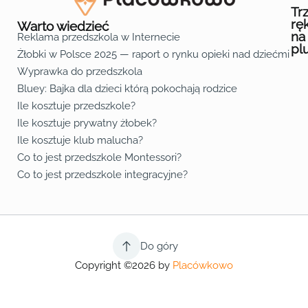
Tr
rę
Warto wiedzieć
na
Reklama przedszkola w Internecie
pl
Żłobki w Polsce 2025 — raport o rynku opieki nad dziećmi do 
Fa
Lin
Yo
Wyprawka do przedszkola
Bluey: Bajka dla dzieci którą pokochają rodzice
Ile kosztuje przedszkole?
Ile kosztuje prywatny żłobek?
Ile kosztuje klub malucha?
Co to jest przedszkole Montessori?
Co to jest przedszkole integracyjne?
Do góry
Copyright ©2026 by
Placówkowo