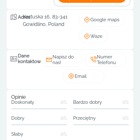
Kartuska 16, 83-341
Adres
Google maps
Gowidlino, Poland
Waze
Dane
Napisz do
Numer
kontaktowe
nas!
Telefonu
Email
Opinie
Doskonały
0%
Bardzo dobry
0%
Dobry
0%
Przeciętny
0%
Słaby
0%