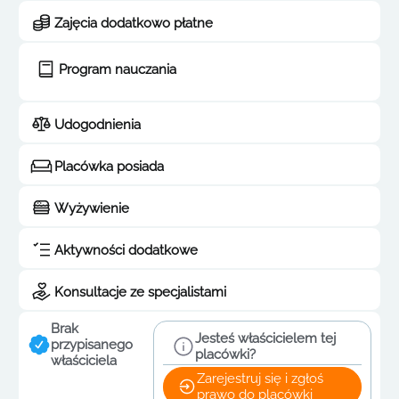
Zajęcia dodatkowo płatne
Program nauczania
Udogodnienia
Placówka posiada
Wyżywienie
Aktywności dodatkowe
Konsultacje ze specjalistami
Brak
Jesteś właścicielem tej
przypisanego
placówki?
właściciela
Zarejestruj się i zgłoś
prawo do placówki