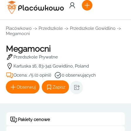
Placówkowo
->
Przedszkole
->
Przedszkole Gowidlino
->
Megamocni
Megamocni
Przedszkole Prywatne
Kartuska 16, 83-341 Gowidlino, Poland
Ocena: /5 (0 opinii)
0 obserwujących
Obserwuj
Zapisz
Pakiety cenowe