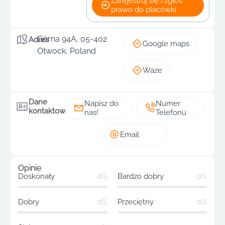
Zarejestruj się i zgłoś
prawo do placówki
Górna 94A, 05-402
Adres
Google maps
Otwock, Poland
Waze
Dane
Napisz do
Numer
kontaktowe
nas!
Telefonu
Email
Opinie
Doskonały
0%
Bardzo dobry
0%
Dobry
0%
Przeciętny
0%