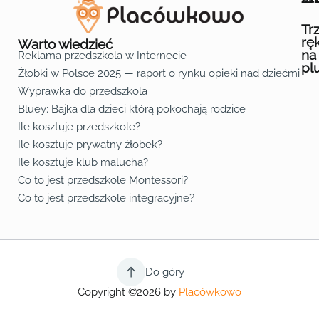
Ofe
O n
Kon
Reg
Pol
Pli
Zas
Map
Żło
Żło
Żło
Żło
Żło
Żło
Żło
Żło
Żło
Żło
Żło
Żło
Żło
Żło
Żło
Żło
Żł
Żło
Żło
Żło
Żło
Żło
Żło
Żło
Żło
Prz
Prz
Prz
Prz
Prz
Prz
Prz
Prz
Prz
Prz
Prz
Prz
Prz
Prz
Prz
Prz
Prz
Prz
Prz
Prz
Prz
Prz
Prz
Prz
Prz
Tr
rę
Warto wiedzieć
na
Reklama przedszkola w Internecie
pl
Żłobki w Polsce 2025 — raport o rynku opieki nad dziećmi do 
Fa
Lin
Yo
Wyprawka do przedszkola
Bluey: Bajka dla dzieci którą pokochają rodzice
Ile kosztuje przedszkole?
Ile kosztuje prywatny żłobek?
Ile kosztuje klub malucha?
Co to jest przedszkole Montessori?
Co to jest przedszkole integracyjne?
Do góry
Copyright ©2026 by
Placówkowo