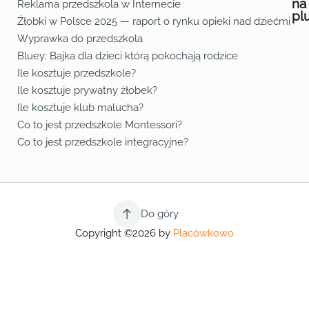
na
Reklama przedszkola w Internecie
pl
Żłobki w Polsce 2025 — raport o rynku opieki nad dziećmi do 
Fa
Lin
Yo
Wyprawka do przedszkola
Bluey: Bajka dla dzieci którą pokochają rodzice
Ile kosztuje przedszkole?
Ile kosztuje prywatny żłobek?
Ile kosztuje klub malucha?
Co to jest przedszkole Montessori?
Co to jest przedszkole integracyjne?
Do góry
Copyright ©2026 by
Placówkowo