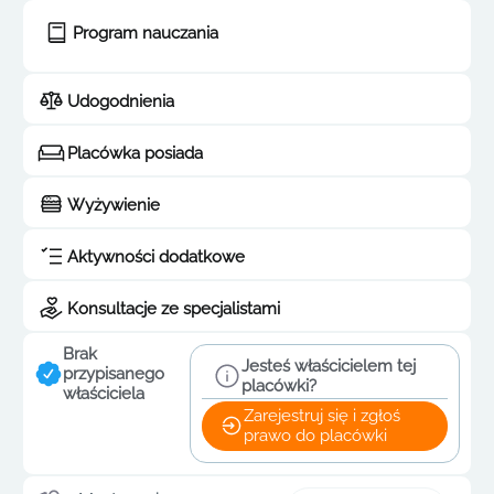
Program nauczania
Udogodnienia
Placówka posiada
Wyżywienie
Aktywności dodatkowe
Konsultacje ze specjalistami
Brak
Jesteś właścicielem tej
przypisanego
placówki?
właściciela
Zarejestruj się i zgłoś
prawo do placówki