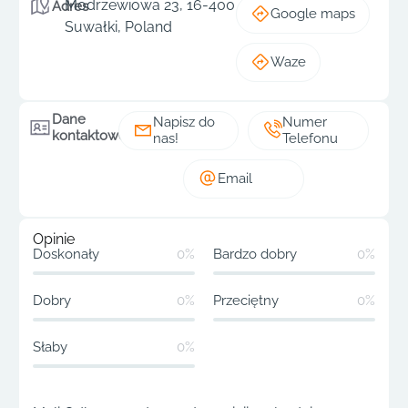
Modrzewiowa 23, 16-400
Adres
Google maps
Suwałki, Poland
Waze
Dane
Napisz do
Numer
kontaktowe
nas!
Telefonu
Email
Opinie
Doskonały
0%
Bardzo dobry
0%
Dobry
0%
Przeciętny
0%
Słaby
0%