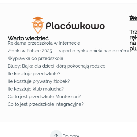
Wa
Żł
Pr
Ofe
O n
Kon
Reg
Pol
Pli
Zas
Map
Żło
Żło
Żło
Żło
Żło
Żło
Żło
Żło
Żło
Żło
Żło
Żło
Żło
Żło
Żło
Żło
Żł
Żło
Żło
Żło
Żło
Żło
Żło
Żło
Żło
Prz
Prz
Prz
Prz
Prz
Prz
Prz
Prz
Prz
Prz
Prz
Prz
Prz
Prz
Prz
Prz
Prz
Prz
Prz
Prz
Prz
Prz
Prz
Prz
Prz
Tr
rę
Warto wiedzieć
na
Reklama przedszkola w Internecie
pl
Żłobki w Polsce 2025 — raport o rynku opieki nad dziećmi do 
Fa
Lin
Yo
Wyprawka do przedszkola
Bluey: Bajka dla dzieci którą pokochają rodzice
Ile kosztuje przedszkole?
Ile kosztuje prywatny żłobek?
Ile kosztuje klub malucha?
Co to jest przedszkole Montessori?
Co to jest przedszkole integracyjne?
Do góry