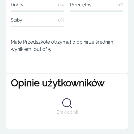
Dobry
0%
Przeciętny
0%
Słaby
0%
Małe Przedszkole otrzymał 0 opinii ze średnim
wynikiem out of 5
Opinie użytkowników
Brak opinii