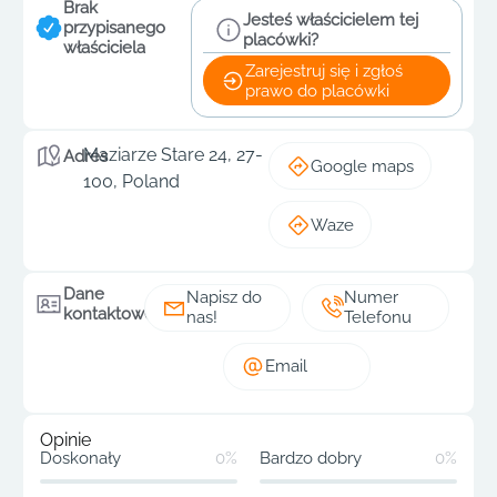
Brak
Jesteś właścicielem tej
przypisanego
placówki?
właściciela
Zarejestruj się i zgłoś
prawo do placówki
Maziarze Stare 24, 27-
Adres
Google maps
100, Poland
Waze
Dane
Napisz do
Numer
kontaktowe
nas!
Telefonu
Email
Opinie
Doskonały
0%
Bardzo dobry
0%