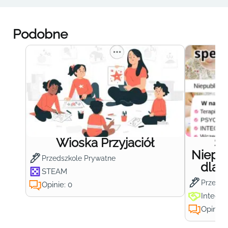
Podobne
Wioska Przyjaciół
S
Niepub
Przedszkole Prywatne
dla 
STEAM
Przedsz
Opinie: 0
Integra
Opinie: