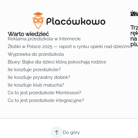
Wa
Żł
Pr
Ofe
O n
Kon
Reg
Pol
Pli
Zas
Map
Żło
Żło
Żło
Żło
Żło
Żło
Żło
Żło
Żło
Żło
Żło
Żło
Żło
Żło
Żło
Żło
Żł
Żło
Żło
Żło
Żło
Żło
Żło
Żło
Żło
Prz
Prz
Prz
Prz
Prz
Prz
Prz
Prz
Prz
Prz
Prz
Prz
Prz
Prz
Prz
Prz
Prz
Prz
Prz
Prz
Prz
Prz
Prz
Prz
Prz
Tr
rę
Warto wiedzieć
na
Reklama przedszkola w Internecie
pl
Żłobki w Polsce 2025 — raport o rynku opieki nad dziećmi do 
Fa
Lin
Yo
Wyprawka do przedszkola
Bluey: Bajka dla dzieci którą pokochają rodzice
Ile kosztuje przedszkole?
Ile kosztuje prywatny żłobek?
Ile kosztuje klub malucha?
Co to jest przedszkole Montessori?
Co to jest przedszkole integracyjne?
Do góry