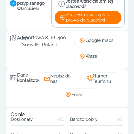
Jesteś właścicielem tej
przypisanego
placówki?
właściciela
Zarejestruj się i zgłoś
prawo do placówki
Sportowa 8, 16-400
Adres
Google maps
Suwałki, Poland
Waze
Dane
Napisz do
Numer
kontaktowe
nas!
Telefonu
Email
Opinie
Doskonały
0%
Bardzo dobry
0%