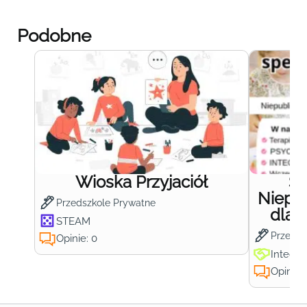
Podobne
Wioska Przyjaciół
S
Niepub
Przedszkole Prywatne
dla 
STEAM
Przedsz
Opinie: 0
Integra
Opinie: