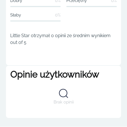
Dobry
0%
Przeciętny
0%
Słaby
0%
Little Star otrzymał 0 opinii ze średnim wynikiem
out of 5
Opinie użytkowników
Brak opinii