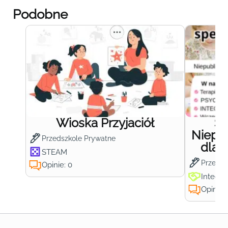
Podobne
Wioska Przyjaciół
S
Niepub
Przedszkole Prywatne
dla 
STEAM
Przedsz
Opinie: 0
Integra
Opinie: