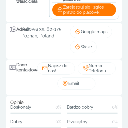
właściciela
Zarejestruj się i zgłoś
prawo do placówki
Kaliowa 39, 60-175
Adres
Google maps
Poznań, Poland
Waze
Dane
Napisz do
Numer
kontaktowe
nas!
Telefonu
Email
Opinie
Doskonały
0%
Bardzo dobry
0%
Dobry
0%
Przeciętny
0%