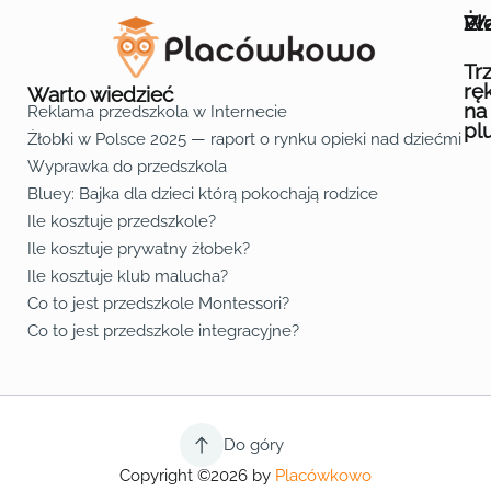
Wa
Żł
Pr
Ofe
O n
Kon
Reg
Pol
Pli
Zas
Map
Żło
Żło
Żło
Żło
Żło
Żło
Żło
Żło
Żło
Żło
Żło
Żło
Żło
Żło
Żło
Żło
Żł
Żło
Żło
Żło
Żło
Żło
Żło
Żło
Żło
Prz
Prz
Prz
Prz
Prz
Prz
Prz
Prz
Prz
Prz
Prz
Prz
Prz
Prz
Prz
Prz
Prz
Prz
Prz
Prz
Prz
Prz
Prz
Prz
Prz
Tr
rę
Warto wiedzieć
na
Reklama przedszkola w Internecie
pl
Żłobki w Polsce 2025 — raport o rynku opieki nad dziećmi do 
Fa
Lin
Yo
Wyprawka do przedszkola
Bluey: Bajka dla dzieci którą pokochają rodzice
Ile kosztuje przedszkole?
Ile kosztuje prywatny żłobek?
Ile kosztuje klub malucha?
Co to jest przedszkole Montessori?
Co to jest przedszkole integracyjne?
Do góry
Copyright ©2026 by
Placówkowo