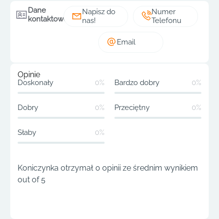
Dane
Napisz do
Numer
kontaktowe
nas!
Telefonu
Email
Opinie
Doskonały
0%
Bardzo dobry
0%
Dobry
0%
Przeciętny
0%
Słaby
0%
Koniczynka otrzymał 0 opinii ze średnim wynikiem
out of 5