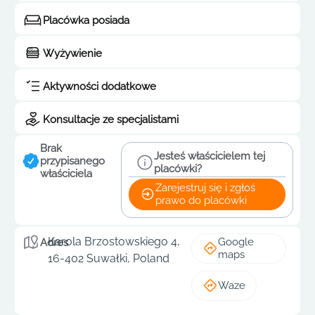
Placówka posiada
Wyżywienie
Aktywności dodatkowe
Konsultacje ze specjalistami
Brak
Jesteś właścicielem tej
przypisanego
placówki?
właściciela
Zarejestruj się i zgłoś
prawo do placówki
Karola Brzostowskiego 4,
Google
Adres
maps
16-402 Suwałki, Poland
Waze