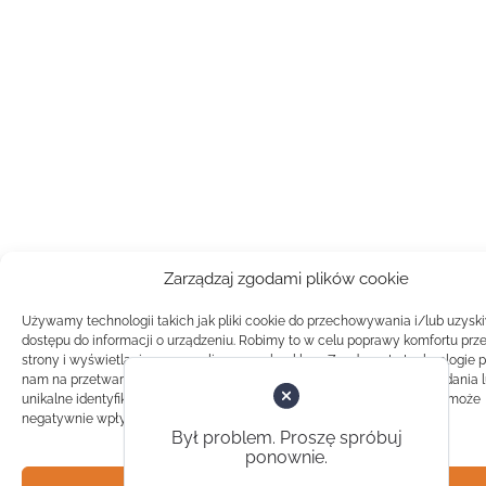
Zarządzaj zgodami plików cookie
Używamy technologii takich jak pliki cookie do przechowywania i/lub uzysk
dostępu do informacji o urządzeniu. Robimy to w celu poprawy komfortu prz
strony i wyświetlania spersonalizowanych reklam. Zgoda na te technologie 
nam na przetwarzanie danych takich jak zachowanie podczas przeglądania 
unikalne identyfikatory na tej stronie. Brak zgody lub wycofanie zgody, może
negatywnie wpłynąć na pewne cechy i funkcje.
Był problem. Proszę spróbuj
ponownie.