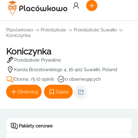
Placówkowo
->
Przedszkole
->
Przedszkole Suwałki
->
Koniczynka
Koniczynka
Przedszkole Prywatne
Karola Brzostowskiego 4, 16-402 Suwałki, Poland
Ocena: /5 (0 opinii)
0 obserwujących
Obserwuj
Zapisz
Pakiety cenowe