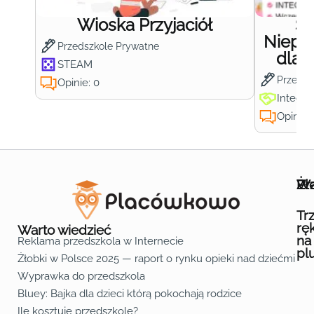
Wioska Przyjaciół
S
Niepub
Przedszkole Prywatne
dla 
STEAM
Przedsz
Opinie: 0
Integra
Opinie:
Wa
Żł
Pr
Ofe
O n
Kon
Reg
Pol
Pli
Zas
Map
Żło
Żło
Żło
Żło
Żło
Żło
Żło
Żło
Żło
Żło
Żło
Żło
Żło
Żło
Żło
Żło
Żł
Żło
Żło
Żło
Żło
Żło
Żło
Żło
Żło
Prz
Prz
Prz
Prz
Prz
Prz
Prz
Prz
Prz
Prz
Prz
Prz
Prz
Prz
Prz
Prz
Prz
Prz
Prz
Prz
Prz
Prz
Prz
Prz
Prz
Tr
rę
Warto wiedzieć
na
Reklama przedszkola w Internecie
pl
Żłobki w Polsce 2025 — raport o rynku opieki nad dziećmi do 
Fa
Lin
Yo
Wyprawka do przedszkola
Bluey: Bajka dla dzieci którą pokochają rodzice
Ile kosztuje przedszkole?