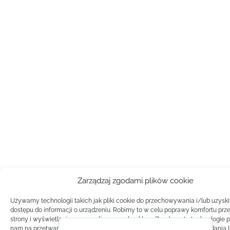
Zarządzaj zgodami plików cookie
Używamy technologii takich jak pliki cookie do przechowywania i/lub uzysk
dostępu do informacji o urządzeniu. Robimy to w celu poprawy komfortu prz
strony i wyświetlania spersonalizowanych reklam. Zgoda na te technologie 
nam na przetwarzanie danych takich jak zachowanie podczas przeglądania 