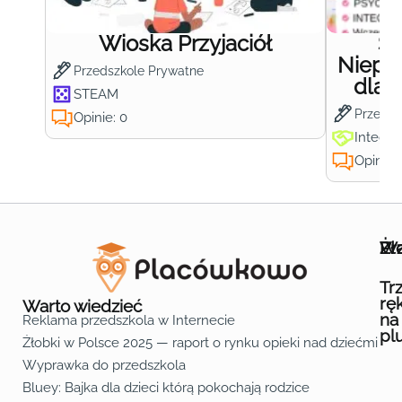
Wioska Przyjaciół
S
Niepub
Przedszkole Prywatne
dla 
STEAM
Przedsz
Opinie: 0
Integra
Opinie:
Wa
Żł
Pr
Ofe
O n
Kon
Reg
Pol
Pli
Zas
Map
Żło
Żło
Żło
Żło
Żło
Żło
Żło
Żło
Żło
Żło
Żło
Żło
Żło
Żło
Żło
Żło
Żł
Żło
Żło
Żło
Żło
Żło
Żło
Żło
Żło
Prz
Prz
Prz
Prz
Prz
Prz
Prz
Prz
Prz
Prz
Prz
Prz
Prz
Prz
Prz
Prz
Prz
Prz
Prz
Prz
Prz
Prz
Prz
Prz
Prz
Tr
rę
Warto wiedzieć
na
Reklama przedszkola w Internecie
pl
Żłobki w Polsce 2025 — raport o rynku opieki nad dziećmi do 
Fa
Lin
Yo
Wyprawka do przedszkola
Bluey: Bajka dla dzieci którą pokochają rodzice