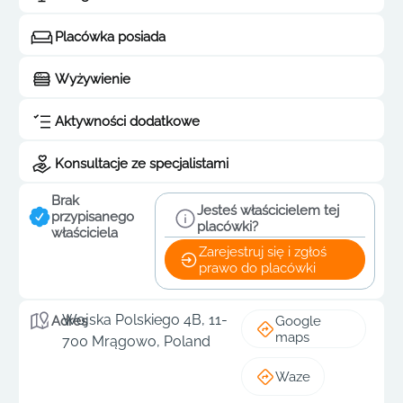
Placówka posiada
Wyżywienie
Aktywności dodatkowe
Konsultacje ze specjalistami
Brak
Jesteś właścicielem tej
przypisanego
placówki?
właściciela
Zarejestruj się i zgłoś
prawo do placówki
Wojska Polskiego 4B, 11-
Google
Adres
maps
700 Mrągowo, Poland
Waze