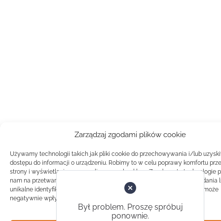
Zarządzaj zgodami plików cookie
Używamy technologii takich jak pliki cookie do przechowywania i/lub uzysk
dostępu do informacji o urządzeniu. Robimy to w celu poprawy komfortu prz
strony i wyświetlania spersonalizowanych reklam. Zgoda na te technologie 
nam na przetwarzanie danych takich jak zachowanie podczas przeglądania 
unikalne identyfikatory na tej stronie. Brak zgody lub wycofanie zgody, może
negatywnie wpłynąć na pewne cechy i funkcje.
Był problem. Proszę spróbuj
ponownie.