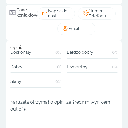
Dane
Napisz do
Numer
kontaktowe
nas!
Telefonu
Email
Opinie
Doskonały
0%
Bardzo dobry
0%
Dobry
0%
Przeciętny
0%
Słaby
0%
Karuzela otrzymał 0 opinii ze średnim wynikiem
out of 5