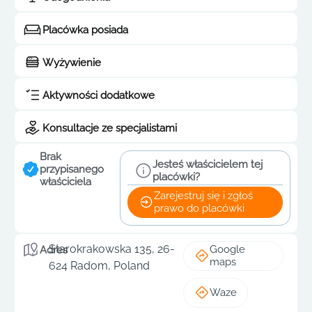
Placówka posiada
Wyżywienie
Aktywności dodatkowe
Konsultacje ze specjalistami
Brak
Jesteś właścicielem tej
przypisanego
placówki?
właściciela
Zarejestruj się i zgłoś
prawo do placówki
Starokrakowska 135, 26-
Google
Adres
maps
624 Radom, Poland
Waze