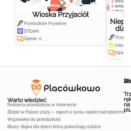
Wioska Przyjaciół
S
Niepub
Przedszkole Prywatne
dla 
STEAM
Przedsz
Opinie: 0
Integra
Opinie:
Wa
Żł
Pr
Ofe
O n
Kon
Reg
Pol
Pli
Zas
Map
Żło
Żło
Żło
Żło
Żło
Żło
Żło
Żło
Żło
Żło
Żło
Żło
Żło
Żło
Żło
Żło
Żł
Żło
Żło
Żło
Żło
Żło
Żło
Żło
Żło
Prz
Prz
Prz
Prz
Prz
Prz
Prz
Prz
Prz
Prz
Prz
Prz
Prz
Prz
Prz
Prz
Prz
Prz
Prz
Prz
Prz
Prz
Prz
Prz
Prz
Tr
rę
Warto wiedzieć
na
Reklama przedszkola w Internecie
pl
Żłobki w Polsce 2025 — raport o rynku opieki nad dziećmi do 
Fa
Lin
Yo
Wyprawka do przedszkola
Bluey: Bajka dla dzieci którą pokochają rodzice