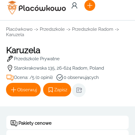
Placówkowo
->
Przedszkole
->
Przedszkole Radom
->
Karuzela
Karuzela
Przedszkole Prywatne
Starokrakowska 135, 26-624 Radom, Poland
Ocena: /5 (0 opinii)
0 obserwujących
Obserwuj
Zapisz
Pakiety cenowe