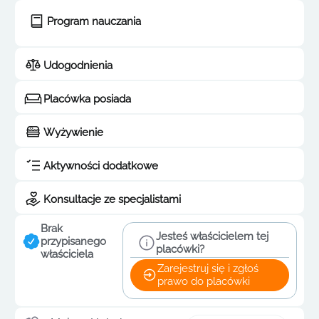
Program nauczania
Udogodnienia
Placówka posiada
Wyżywienie
Aktywności dodatkowe
Konsultacje ze specjalistami
Brak
Jesteś właścicielem tej
przypisanego
placówki?
właściciela
Zarejestruj się i zgłoś
prawo do placówki