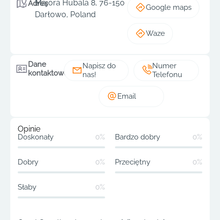
Majora Hubala 8, 76-150
Adres
Google maps
Darłowo, Poland
Waze
Dane
Napisz do
Numer
kontaktowe
nas!
Telefonu
Email
Opinie
Doskonały
0%
Bardzo dobry
0%
Dobry
0%
Przeciętny
0%
Słaby
0%