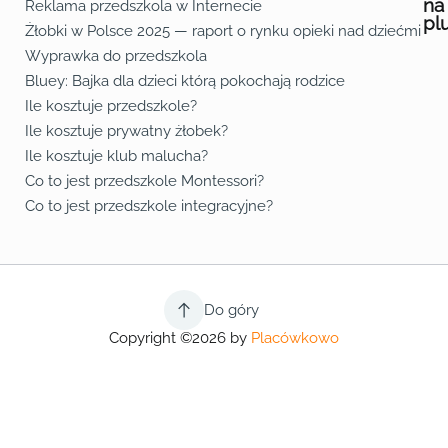
na
Reklama przedszkola w Internecie
pl
Żłobki w Polsce 2025 — raport o rynku opieki nad dziećmi do 
Fa
Lin
Yo
Wyprawka do przedszkola
Bluey: Bajka dla dzieci którą pokochają rodzice
Ile kosztuje przedszkole?
Ile kosztuje prywatny żłobek?
Ile kosztuje klub malucha?
Co to jest przedszkole Montessori?
Co to jest przedszkole integracyjne?
Do góry
Copyright ©2026 by
Placówkowo