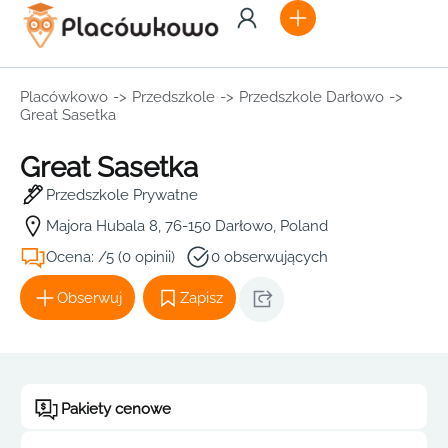
Placówkowo
->
Przedszkole
->
Przedszkole Darłowo
->
Great Sasetka
Great Sasetka
Przedszkole Prywatne
Majora Hubala 8, 76-150 Darłowo, Poland
Ocena: /5 (0 opinii)
0 obserwujących
Obserwuj
Zapisz
Pakiety cenowe