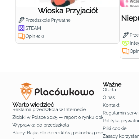
Wioska Przyjaciół
Niep
Przedszkole Prywatne
STEAM
Prze
Opinie: 0
Inte
Opin
Ważne
Oferta
O nas
Warto wiedzieć
Kontakt
Reklama przedszkola w Internecie
Regulamin serwi
Żłobki w Polsce 2025 — raport o rynku opieki nad dziećmi d
Polityka prywatn
Wyprawka do przedszkola
Pliki cookie
Bluey: Bajka dla dzieci którą pokochają rodzice
Zasady korzystan