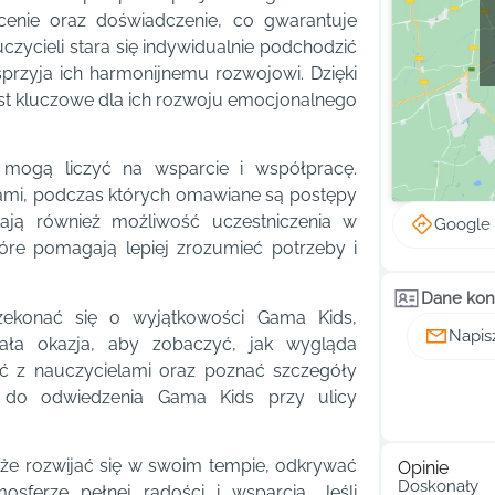
cenie oraz doświadczenie, co gwarantuje
czycieli stara się indywidualnie podchodzić
przyja ich harmonijnemu rozwojowi. Dzięki
jest kluczowe dla ich rozwoju emocjonalnego
 mogą liczyć na wsparcie i współpracę.
cami, podczas których omawiane są postępy
mają również możliwość uczestniczenia w
Google
tóre pomagają lepiej zrozumieć potrzeby i
Dane kon
przekonać się o wyjątkowości Gama Kids,
Napis
ała okazja, aby zobaczyć, jak wygląda
ć z nauczycielami oraz poznać szczegóły
y do odwiedzenia Gama Kids przy ulicy
oże rozwijać się w swoim tempie, odkrywać
Opinie
Doskonały
sferze pełnej radości i wsparcia. Jeśli