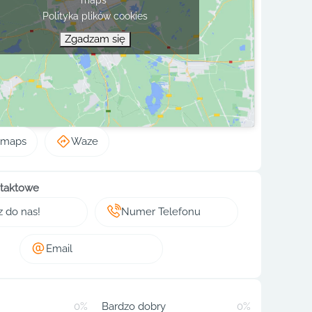
Polityka plików cookies
Zgadzam się
 maps
Waze
taktowe
z do nas!
Numer Telefonu
Email
0%
Bardzo dobry
0%