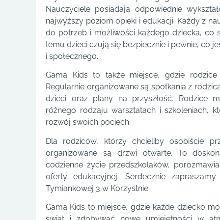
Nauczyciele posiadają odpowiednie wykształ
najwyższy poziom opieki i edukacji. Każdy z nau
do potrzeb i możliwości każdego dziecka, co s
temu dzieci czują się bezpiecznie i pewnie, co 
i społecznego.
Gama Kids to także miejsce, gdzie rodzice
Regularnie organizowane są spotkania z rodzi
dzieci oraz plany na przyszłość. Rodzice 
różnego rodzaju warsztatach i szkoleniach, k
rozwój swoich pociech.
Dla rodziców, którzy chcieliby osobiście 
organizowane są drzwi otwarte. To doskon
codzienne życie przedszkolaków, porozmawia
oferty edukacyjnej. Serdecznie zapraszam
Tymiankowej 3 w Korzystnie.
Gama Kids to miejsce, gdzie każde dziecko m
świat i zdobywać nowe umiejętności w atmo