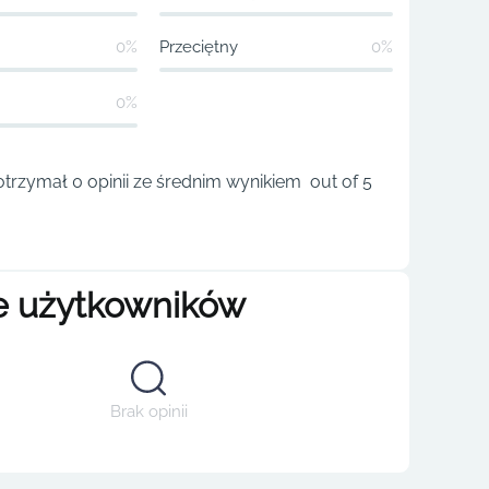
0%
Przeciętny
0%
0%
trzymał 0 opinii ze średnim wynikiem out of 5
e użytkowników
Brak opinii