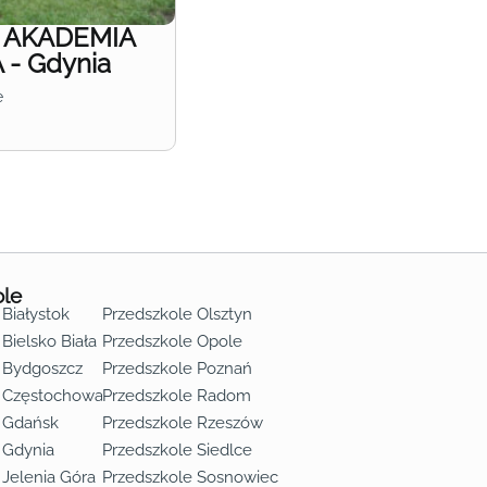
e AKADEMIA
- Gdynia
e
ole
 Białystok
Przedszkole Olsztyn
Bielsko Biała
Przedszkole Opole
 Bydgoszcz
Przedszkole Poznań
e Częstochowa
Przedszkole Radom
 Gdańsk
Przedszkole Rzeszów
 Gdynia
Przedszkole Siedlce
 Jelenia Góra
Przedszkole Sosnowiec