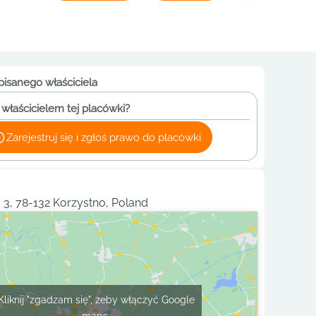
pisanego właściciela
 właścicielem tej placówki?
Zarejestruj się i zgłoś prawo do placówki
3, 78-132 Korzystno, Poland
Kliknij "zgadzam się", żeby włączyć Google
maps