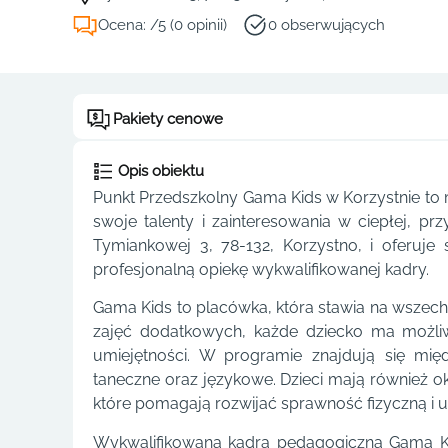
Ocena: /5 (0 opinii)
0 obserwujących
Pakiety cenowe
Opis obiektu
Punkt Przedszkolny Gama Kids w Korzystnie to 
swoje talenty i zainteresowania w ciepłej, prz
Tymiankowej 3, 78-132, Korzystno, i oferuje
profesjonalną opiekę wykwalifikowanej kadry.
Gama Kids to placówka, która stawia na wszechst
zajęć dodatkowych, każde dziecko ma możliw
umiejętności. W programie znajdują się mię
taneczne oraz językowe. Dzieci mają również o
które pomagają rozwijać sprawność fizyczną i u
Wykwalifikowana kadra pedagogiczna Gama Kid