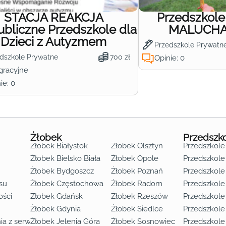
STACJA REAKCJA
Przedszkol
ubliczne Przedszkole dla
MALUCHA 
Dzieci z Autyzmem
Przedszkole Prywatn
dszkole Prywatne
700 zł
Opinie: 0
gracyjne
ie: 0
Żłobek
Przedszk
Żłobek Białystok
Żłobek Olsztyn
Przedszkole
Żłobek Bielsko Biała
Żłobek Opole
Przedszkole 
Żłobek Bydgoszcz
Żłobek Poznań
Przedszkole
su
Żłobek Częstochowa
Żłobek Radom
Przedszkol
o lat 3
ości
Żłobek Gdańsk
Żłobek Rzeszów
Przedszkole
Żłobek Gdynia
Żłobek Siedlce
Przedszkole
ia z serwisu
Żłobek Jelenia Góra
Żłobek Sosnowiec
Przedszkole