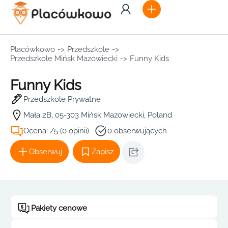
Placówkowo
->
Przedszkole
->
Przedszkole Mińsk Mazowiecki
->
Funny Kids
Funny Kids
Przedszkole Prywatne
Mała 2B, 05-303 Mińsk Mazowiecki, Poland
Ocena: /5 (0 opinii)
0 obserwujących
Obserwuj
Zapisz
Pakiety cenowe