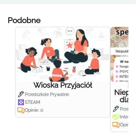
Podobne
Wioska Przyjaciół
S
Niepub
Przedszkole Prywatne
dla 
STEAM
Przedsz
Opinie: 0
Integra
Opinie: