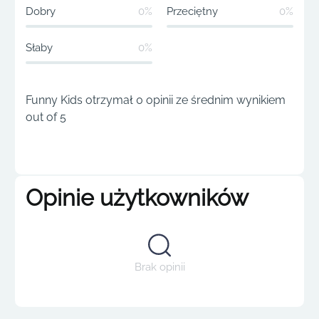
Dobry
0%
Przeciętny
0%
Słaby
0%
Funny Kids otrzymał 0 opinii ze średnim wynikiem
out of 5
Opinie użytkowników
Brak opinii