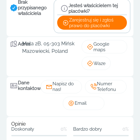
Brak
Jesteś właścicielem tej
przypisanego
placówki?
właściciela
Zarejestruj się i zgłoś
prawo do placówki
Mała 2B, 05-303 Mińsk
Google
Adres
maps
Mazowiecki, Poland
Waze
Dane
Napisz do
Numer
kontaktowe
nas!
Telefonu
Email
Opinie
Doskonały
0%
Bardzo dobry
0%