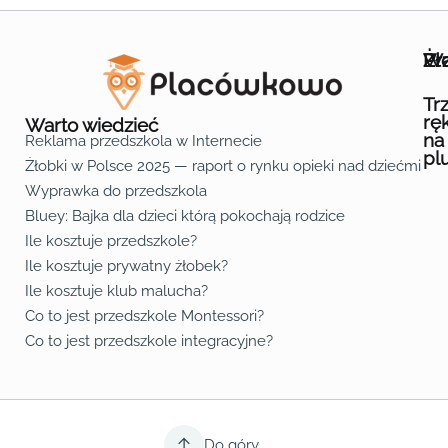
Wa
Żł
Pr
Ofe
O n
Kon
Reg
Pol
Pli
Zas
Map
Żło
Żło
Żło
Żło
Żło
Żło
Żło
Żło
Żło
Żło
Żło
Żło
Żło
Żło
Żło
Żło
Żł
Żło
Żło
Żło
Żło
Żło
Żło
Żło
Żło
Prz
Prz
Prz
Prz
Prz
Prz
Prz
Prz
Prz
Prz
Prz
Prz
Prz
Prz
Prz
Prz
Prz
Prz
Prz
Prz
Prz
Prz
Prz
Prz
Prz
Tr
rę
Warto wiedzieć
na
Reklama przedszkola w Internecie
pl
Żłobki w Polsce 2025 — raport o rynku opieki nad dziećmi do 
Fa
Lin
Yo
Wyprawka do przedszkola
Bluey: Bajka dla dzieci którą pokochają rodzice
Ile kosztuje przedszkole?
Ile kosztuje prywatny żłobek?
Ile kosztuje klub malucha?
Co to jest przedszkole Montessori?
Co to jest przedszkole integracyjne?
Do góry