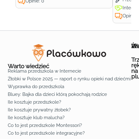
Opinie: 0
Integra
Opinie:
Wa
Żł
Pr
Ofe
O n
Kon
Reg
Pol
Pli
Zas
Map
Żło
Żło
Żło
Żło
Żło
Żło
Żło
Żło
Żło
Żło
Żło
Żło
Żło
Żło
Żło
Żło
Żł
Żło
Żło
Żło
Żło
Żło
Żło
Żło
Żło
Prz
Prz
Prz
Prz
Prz
Prz
Prz
Prz
Prz
Prz
Prz
Prz
Prz
Prz
Prz
Prz
Prz
Prz
Prz
Prz
Prz
Prz
Prz
Prz
Prz
Tr
rę
Warto wiedzieć
na
Reklama przedszkola w Internecie
pl
Żłobki w Polsce 2025 — raport o rynku opieki nad dziećmi do 
Fa
Lin
Yo
Wyprawka do przedszkola
Bluey: Bajka dla dzieci którą pokochają rodzice
Ile kosztuje przedszkole?
Ile kosztuje prywatny żłobek?
Ile kosztuje klub malucha?
Co to jest przedszkole Montessori?
Co to jest przedszkole integracyjne?