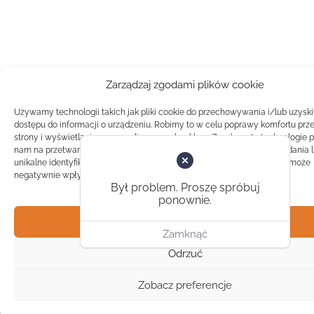
Zarządzaj zgodami plików cookie
Używamy technologii takich jak pliki cookie do przechowywania i/lub uzysk
dostępu do informacji o urządzeniu. Robimy to w celu poprawy komfortu prz
strony i wyświetlania spersonalizowanych reklam. Zgoda na te technologie 
nam na przetwarzanie danych takich jak zachowanie podczas przeglądania 
unikalne identyfikatory na tej stronie. Brak zgody lub wycofanie zgody, może
negatywnie wpłynąć na pewne cechy i funkcje.
Był problem. Proszę spróbuj
ponownie.
Akceptuj
Zamknąć
Odrzuć
Zobacz preferencje