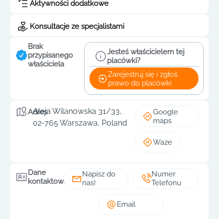
Aktywności dodatkowe
Konsultacje ze specjalistami
Brak
Jesteś właścicielem tej
przypisanego
placówki?
właściciela
Zarejestruj się i zgłoś
prawo do placówki
Aleja Wilanowska 31/33,
Google
Adres
maps
02-765 Warszawa, Poland
Waze
Dane
Napisz do
Numer
kontaktowe
nas!
Telefonu
Email