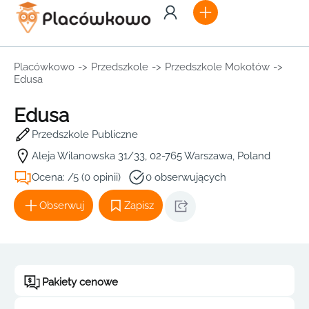
Placówkowo
->
Przedszkole
->
Przedszkole Mokotów
->
Edusa
Edusa
Przedszkole Publiczne
Aleja Wilanowska 31/33, 02-765 Warszawa, Poland
Ocena: /5 (0 opinii)
0 obserwujących
Obserwuj
Zapisz
Pakiety cenowe