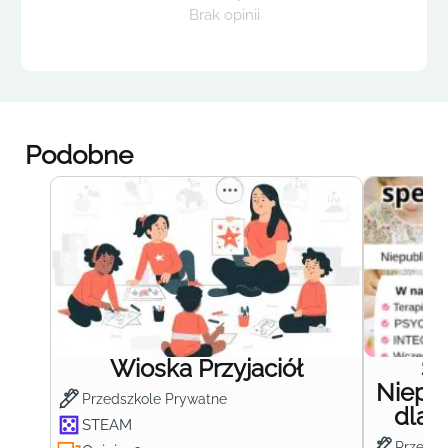
Brak opinii
Podobne
Wioska Przyjaciół
S
Niepub
Przedszkole Prywatne
dla 
STEAM
Przedsz