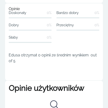
Opinie
Doskonały
0%
Bardzo dobry
0%
Dobry
0%
Przeciętny
0%
Słaby
0%
Edusa otrzymał 0 opinii ze średnim wynikiem out
of 5
Opinie użytkowników