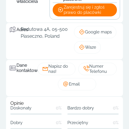
właściciela
Zarejestruj się i zgłoś
prawo do placówki
Redutowa 4A, 05-500
Adres
Google maps
Piaseczno, Poland
Waze
Dane
Napisz do
Numer
kontaktowe
nas!
Telefonu
Email
Opinie
Doskonały
0%
Bardzo dobry
0%
Dobry
0%
Przeciętny
0%