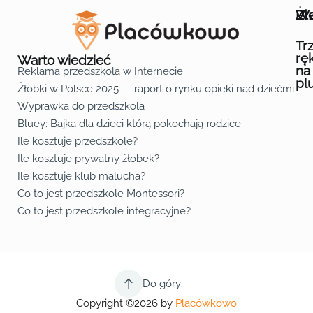
Wa
Żł
Pr
Ofe
O n
Kon
Reg
Pol
Pli
Zas
Map
Żło
Żło
Żło
Żło
Żło
Żło
Żło
Żło
Żło
Żło
Żło
Żło
Żło
Żło
Żło
Żło
Żł
Żło
Żło
Żło
Żło
Żło
Żło
Żło
Żło
Prz
Prz
Prz
Prz
Prz
Prz
Prz
Prz
Prz
Prz
Prz
Prz
Prz
Prz
Prz
Prz
Prz
Prz
Prz
Prz
Prz
Prz
Prz
Prz
Prz
Tr
rę
Warto wiedzieć
na
Reklama przedszkola w Internecie
pl
Żłobki w Polsce 2025 — raport o rynku opieki nad dziećmi do 
Fa
Lin
Yo
Wyprawka do przedszkola
Bluey: Bajka dla dzieci którą pokochają rodzice
Ile kosztuje przedszkole?
Ile kosztuje prywatny żłobek?
Ile kosztuje klub malucha?
Co to jest przedszkole Montessori?
Co to jest przedszkole integracyjne?
Do góry
Copyright ©2026 by
Placówkowo