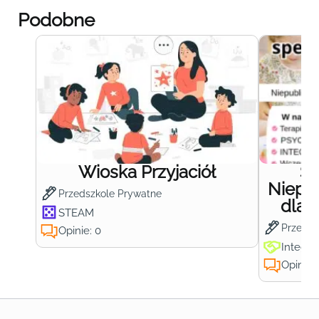
Podobne
Wioska Przyjaciół
S
Niepub
Przedszkole Prywatne
dla 
STEAM
Przedsz
Opinie: 0
Integra
Opinie: