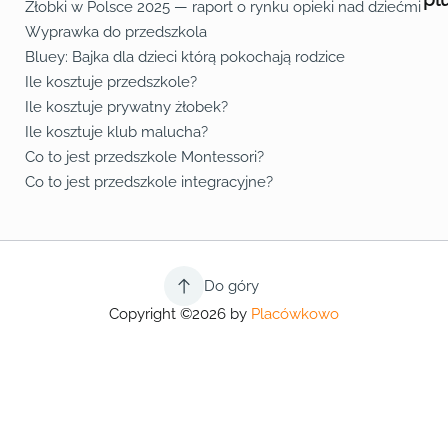
Żłobki w Polsce 2025 — raport o rynku opieki nad dziećmi do 
Fa
Lin
Yo
Wyprawka do przedszkola
Bluey: Bajka dla dzieci którą pokochają rodzice
Ile kosztuje przedszkole?
Ile kosztuje prywatny żłobek?
Ile kosztuje klub malucha?
Co to jest przedszkole Montessori?
Co to jest przedszkole integracyjne?
Do góry
Copyright ©2026 by
Placówkowo