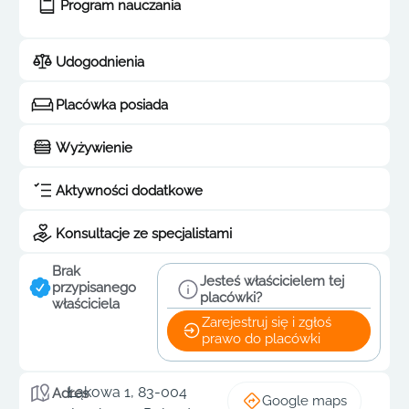
Program nauczania
Udogodnienia
Placówka posiada
Wyżywienie
Aktywności dodatkowe
Konsultacje ze specjalistami
Brak
Jesteś właścicielem tej
przypisanego
placówki?
właściciela
Zarejestruj się i zgłoś
prawo do placówki
Łąkowa 1, 83-004
Adres
Google maps