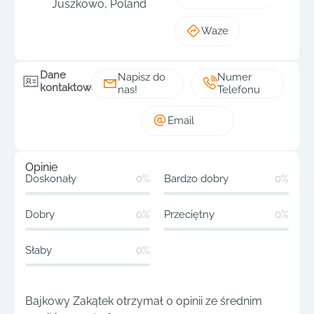
Juszkowo, Poland
Waze
Dane
Napisz do
Numer
kontaktowe
nas!
Telefonu
Email
Opinie
Doskonały
0%
Bardzo dobry
0%
Dobry
0%
Przeciętny
0%
Słaby
0%
Bajkowy Zakątek otrzymał 0 opinii ze średnim