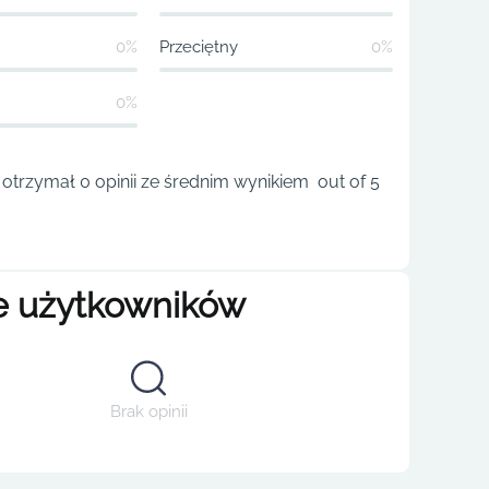
0%
Przeciętny
0%
0%
 otrzymał 0 opinii ze średnim wynikiem out of 5
e użytkowników
Brak opinii