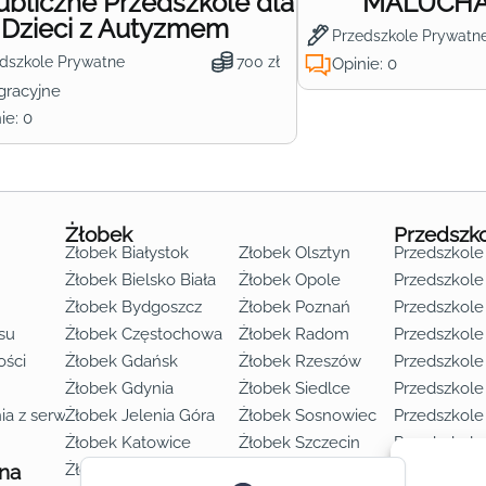
ubliczne Przedszkole dla
MALUCHA 
Dzieci z Autyzmem
Przedszkole Prywatn
dszkole Prywatne
700 zł
Opinie: 0
gracyjne
ie: 0
Żłobek
Przedszk
Żłobek Białystok
Żłobek Olsztyn
Przedszkole
Żłobek Bielsko Biała
Żłobek Opole
Przedszkole 
Żłobek Bydgoszcz
Żłobek Poznań
Przedszkole
su
Żłobek Częstochowa
Żłobek Radom
Przedszkol
o lat 3
ości
Żłobek Gdańsk
Żłobek Rzeszów
Przedszkole
Żłobek Gdynia
Żłobek Siedlce
Przedszkole
ia z serwisu
Żłobek Jelenia Góra
Żłobek Sosnowiec
Przedszkole
Żłobek Katowice
Żłobek Szczecin
Przedszkole
 na
Żłobek Kielce
Żłobek Toruń
Przedszkole