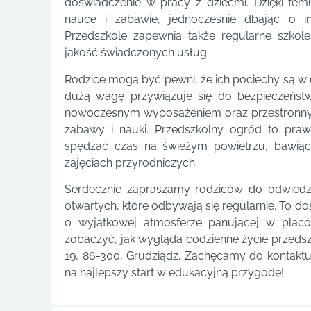
doświadczenie w pracy z dziećmi. Dzięki tem
nauce i zabawie, jednocześnie dbając o i
Przedszkole zapewnia także regularne szkole
jakość świadczonych usług.
Rodzice mogą być pewni, że ich pociechy są w 
dużą wagę przywiązuje się do bezpieczeństw
nowoczesnym wyposażeniem oraz przestronnym
zabawy i nauki. Przedszkolny ogród to pra
spędzać czas na świeżym powietrzu, bawiąc
zajęciach przyrodniczych.
Serdecznie zapraszamy rodziców do odwiedze
otwartych, które odbywają się regularnie. To do
o wyjątkowej atmosferze panującej w plac
zobaczyć, jak wygląda codzienne życie przedsz
19, 86-300, Grudziądz. Zachęcamy do kontaktu
na najlepszy start w edukacyjną przygodę!