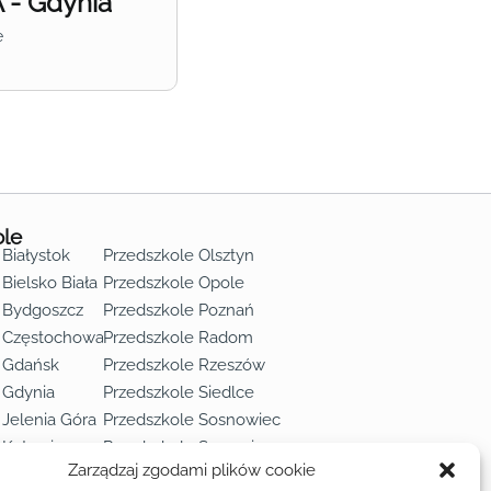
- Gdynia
e
ole
 Białystok
Przedszkole Olsztyn
Bielsko Biała
Przedszkole Opole
 Bydgoszcz
Przedszkole Poznań
e Częstochowa
Przedszkole Radom
 Gdańsk
Przedszkole Rzeszów
 Gdynia
Przedszkole Siedlce
 Jelenia Góra
Przedszkole Sosnowiec
 Katowice
Przedszkole Szczecin
Zarządzaj zgodami plików cookie
 Kielce
Przedszkole Toruń