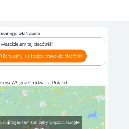
pisanego właściciela
 właścicielem tej placówki?
Zarejestruj się i zgłoś prawo do placówki
ka 19, 86-302 Grudziądz, Poland
Kliknij "zgadzam się", żeby włączyć Google
maps