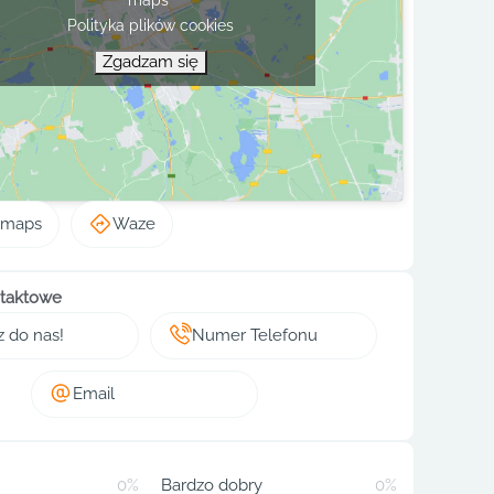
Polityka plików cookies
Zgadzam się
 maps
Waze
taktowe
z do nas!
Numer Telefonu
Email
0%
Bardzo dobry
0%