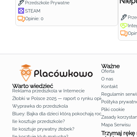
Niep
Przedszkole Prywatne
STEAM
Prze
Opinie: 0
Inte
Opin
Ważne
Oferta
O nas
Warto wiedzieć
Kontakt
Reklama przedszkola w Internecie
Regulamin serwi
Żłobki w Polsce 2025 — raport o rynku opieki nad dziećmi d
Polityka prywatn
Wyprawka do przedszkola
Pliki cookie
Bluey: Bajka dla dzieci którą pokochają rodzice
Zasady korzystan
Ile kosztuje przedszkole?
Mapa Serwisu
Ile kosztuje prywatny żłobek?
Trzymaj rękę
Ile kosztuje klub malucha?