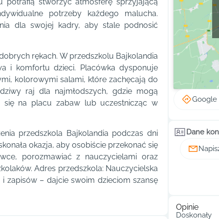
u potrafią stworzyć atmosferę sprzyjającą
ndywidualne potrzeby każdego malucha.
nia dla swojej kadry, aby stale podnosić
dobrych rękach. W przedszkolu Bajkolandia
a i komfortu dzieci. Placówka dysponuje
i, kolorowymi salami, które zachęcają do
wdziwy raj dla najmłodszych, gdzie mogą
Google
 się na placu zabaw lub uczestnicząc w
Dane kon
nia przedszkola Bajkolandia podczas dni
skonała okazja, aby osobiście przekonać się
Napis
ówce, porozmawiać z nauczycielami oraz
kolaków. Adres przedszkola: Nauczycielska
 i zapisów – dajcie swoim dzieciom szansę
Opinie
Doskonały