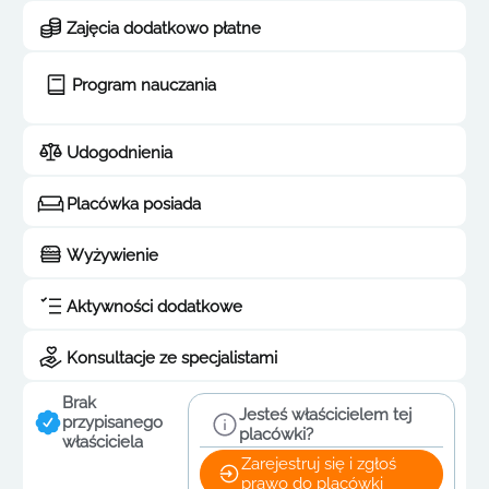
Zajęcia dodatkowo płatne
Program nauczania
Udogodnienia
Placówka posiada
Wyżywienie
Aktywności dodatkowe
Konsultacje ze specjalistami
Brak
Jesteś właścicielem tej
przypisanego
placówki?
właściciela
Zarejestruj się i zgłoś
prawo do placówki