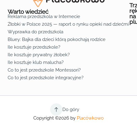
Tr
rę
Warto wiedzieć
na
Reklama przedszkola w Internecie
pl
Żłobki w Polsce 2025 — raport o rynku opieki nad dziećmi do 
Fa
Lin
Yo
Wyprawka do przedszkola
Bluey: Bajka dla dzieci którą pokochają rodzice
Ile kosztuje przedszkole?
Ile kosztuje prywatny żłobek?
Ile kosztuje klub malucha?
Co to jest przedszkole Montessori?
Co to jest przedszkole integracyjne?
Do góry
Copyright ©2026 by
Placówkowo