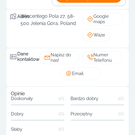
Wincentego Pola 27, 58-
Google
Adres
maps
500 Jelenia Góra, Poland
Waze
Dane
Napisz do
Numer
kontaktowe
nas!
Telefonu
Email
Opinie
Doskonały
0%
Bardzo dobry
0%
Dobry
0%
Przeciętny
0%
Słaby
0%