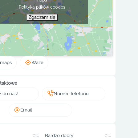
Polityka plików cookies
Zgadzam się
 maps
Waze
taktowe
z do nas!
Numer Telefonu
Email
0%
Bardzo dobry
0%