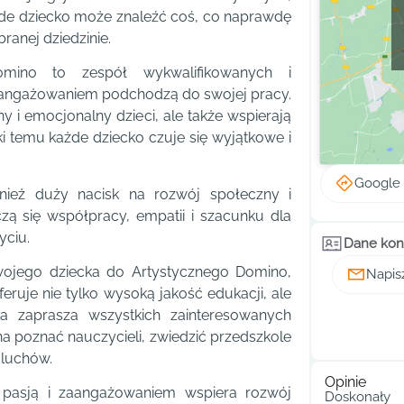
ażde dziecko może znaleźć coś, co naprawdę
ranej dziedzinie.
mino to zespół wykwalifikowanych i
zaangażowaniem podchodzą do swojej pracy.
y i emocjonalny dzieci, ale także wspierają
ęki temu każde dziecko czuje się wyjątkowe i
Google
nież duży nacisk na rozwój społeczny i
zą się współpracy, empatii i szacunku dla
yciu.
Dane kon
swojego dziecka do Artystycznego Domino,
Napis
eruje nie tylko wysoką jakość edukacji, ale
ka zaprasza wszystkich zainteresowanych
a poznać nauczycieli, zwiedzić przedszkole
aluchów.
Opinie
z pasją i zaangażowaniem wspiera rozwój
Doskonały