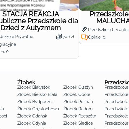
STACJA REAKCJA
Przedszkol
ubliczne Przedszkole dla
MALUCHA 
Dzieci z Autyzmem
Przedszkole Prywatn
dszkole Prywatne
700 zł
Opinie: 0
gracyjne
ie: 0
Żłobek
Przedszk
Żłobek Białystok
Żłobek Olsztyn
Przedszkole
Żłobek Bielsko Biała
Żłobek Opole
Przedszkole 
Żłobek Bydgoszcz
Żłobek Poznań
Przedszkole
su
Żłobek Częstochowa
Żłobek Radom
Przedszkol
o lat 3
ości
Żłobek Gdańsk
Żłobek Rzeszów
Przedszkole
Żłobek Gdynia
Żłobek Siedlce
Przedszkole