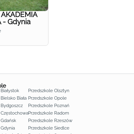
e AKADEMIA
- Gdynia
e
ole
 Białystok
Przedszkole Olsztyn
Bielsko Biała
Przedszkole Opole
 Bydgoszcz
Przedszkole Poznań
e Częstochowa
Przedszkole Radom
 Gdańsk
Przedszkole Rzeszów
 Gdynia
Przedszkole Siedlce