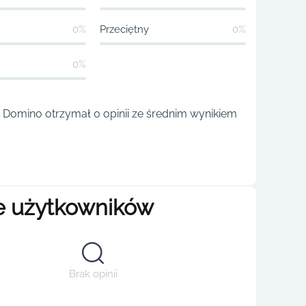
0%
Przeciętny
0%
0%
 Domino otrzymał 0 opinii ze średnim wynikiem
e użytkowników
Brak opinii