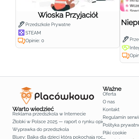
Wioska Przyjaciół
Niep
Przedszkole Prywatne
STEAM
Prze
Opinie: 0
Inte
Opin
Ważne
Oferta
O nas
Warto wiedzieć
Kontakt
Reklama przedszkola w Internecie
Regulamin serwi
Żłobki w Polsce 2025 — raport o rynku opieki nad dziećmi d
Polityka prywatn
Wyprawka do przedszkola
Pliki cookie
Bluey: Bajka dla dzieci którą pokochają rodzice