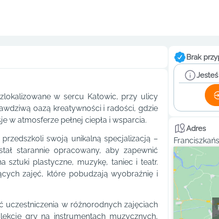
Brak przy
Jesteś
zlokalizowane w sercu Katowic, przy ulicy
rawdziwą oazą kreatywności i radości, gdzie
je w atmosferze pełnej ciepła i wsparcia.
Adres
przedszkoli swoją unikalną specjalizacją –
Franciszkań
stał starannie opracowany, aby zapewnić
sztuki plastyczne, muzykę, taniec i teatr.
ących zajęć, które pobudzają wyobraźnię i
 uczestniczenia w różnorodnych zajęciach
, lekcje gry na instrumentach muzycznych,