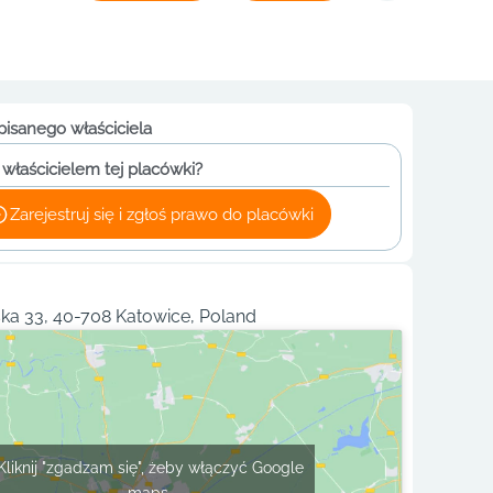
pisanego właściciela
 właścicielem tej placówki?
Zarejestruj się i zgłoś prawo do placówki
ska 33, 40-708 Katowice, Poland
Kliknij "zgadzam się", żeby włączyć Google
maps