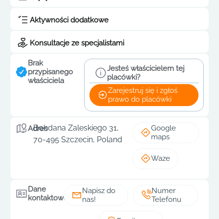
Aktywności dodatkowe
Konsultacje ze specjalistami
Brak
Jesteś właścicielem tej
przypisanego
placówki?
właściciela
Zarejestruj się i zgłoś
prawo do placówki
Bohdana Zaleskiego 31,
Google
Adres
maps
70-495 Szczecin, Poland
Waze
Dane
Napisz do
Numer
kontaktowe
nas!
Telefonu