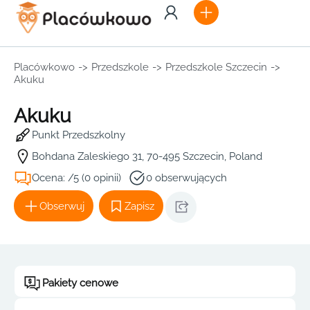
Placówkowo
->
Przedszkole
->
Przedszkole Szczecin
->
Akuku
Akuku
Punkt Przedszkolny
Bohdana Zaleskiego 31, 70-495 Szczecin, Poland
Ocena: /5 (0 opinii)
0 obserwujących
Obserwuj
Zapisz
Pakiety cenowe