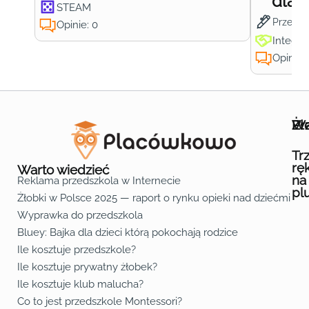
dla 
STEAM
Przedsz
Opinie: 0
Integra
Opinie:
Wa
Żł
Pr
Ofe
O n
Kon
Reg
Pol
Pli
Zas
Map
Żło
Żło
Żło
Żło
Żło
Żło
Żło
Żło
Żło
Żło
Żło
Żło
Żło
Żło
Żło
Żło
Żł
Żło
Żło
Żło
Żło
Żło
Żło
Żło
Żło
Prz
Prz
Prz
Prz
Prz
Prz
Prz
Prz
Prz
Prz
Prz
Prz
Prz
Prz
Prz
Prz
Prz
Prz
Prz
Prz
Prz
Prz
Prz
Prz
Prz
Tr
rę
Warto wiedzieć
na
Reklama przedszkola w Internecie
pl
Żłobki w Polsce 2025 — raport o rynku opieki nad dziećmi do 
Fa
Lin
Yo
Wyprawka do przedszkola
Bluey: Bajka dla dzieci którą pokochają rodzice
Ile kosztuje przedszkole?
Ile kosztuje prywatny żłobek?
Ile kosztuje klub malucha?
Co to jest przedszkole Montessori?