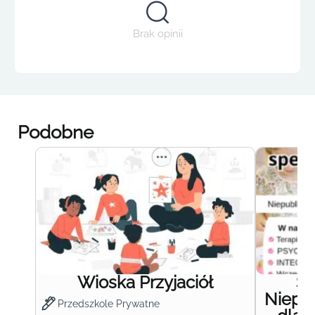
Brak opinii
Podobne
Wioska Przyjaciół
S
Niepub
Przedszkole Prywatne