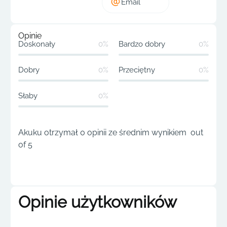
Email
Opinie
Doskonały
0%
Bardzo dobry
0%
Dobry
0%
Przeciętny
0%
Słaby
0%
Akuku otrzymał 0 opinii ze średnim wynikiem out
of 5
Opinie użytkowników