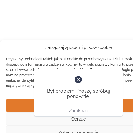
Zarządzaj zgodami plików cookie
Używamy technologii takich jak pliki cookie do przechowywania i/lub uzysk
dostępu do informacji o urządzeniu. Robimy to w celu poprawy komfortu prz
strony i wyświetlania spersonalizowanych reklam. Zgoda na te technologie 
nam na przetwarzanie danych takich jak zachowanie podczas przeglądania 
unikalne identyfikatory na tej stronie. Brak zgody lub wycofanie zgody, może
negatywnie wpłynąć na pewne cechy i funkcje.
Był problem. Proszę spróbuj
ponownie.
Akceptuj
Zamknąć
Odrzuć
Zobacz preferencje