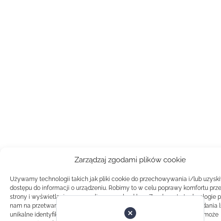
Zarządzaj zgodami plików cookie
Używamy technologii takich jak pliki cookie do przechowywania i/lub uzysk
dostępu do informacji o urządzeniu. Robimy to w celu poprawy komfortu prz
strony i wyświetlania spersonalizowanych reklam. Zgoda na te technologie 
nam na przetwarzanie danych takich jak zachowanie podczas przeglądania 
unikalne identyfikatory na tej stronie. Brak zgody lub wycofanie zgody, może