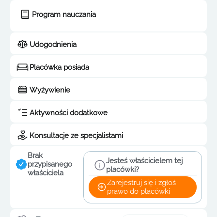
Program nauczania
Udogodnienia
Placówka posiada
Wyżywienie
Aktywności dodatkowe
Konsultacje ze specjalistami
Brak
Jesteś właścicielem tej
przypisanego
placówki?
właściciela
Zarejestruj się i zgłoś
prawo do placówki