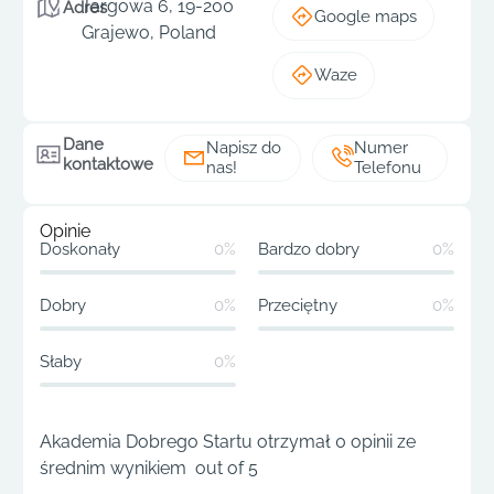
Targowa 6, 19-200
Adres
Google maps
Grajewo, Poland
Waze
Dane
Napisz do
Numer
kontaktowe
nas!
Telefonu
Opinie
Doskonały
0%
Bardzo dobry
0%
Dobry
0%
Przeciętny
0%
Słaby
0%
Akademia Dobrego Startu otrzymał 0 opinii ze
średnim wynikiem out of 5