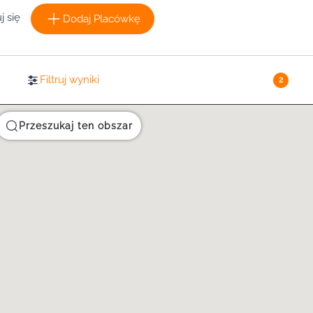
j się
Dodaj Placówkę
Filtruj wyniki
2
Przeszukaj ten obszar