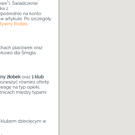
owe”). Świadczenie
ka z
ezpośrednio na konto
z w artykule. Po szczegóły
ktywny Rodzic
.
echach placówek oraz
wkowo dla Śmigla.
tny żłobek
oraz
1 klub
rozważyć również ofertę
wagę na typ opieki,
óżnicach między typami
a klubem dziecięcym w