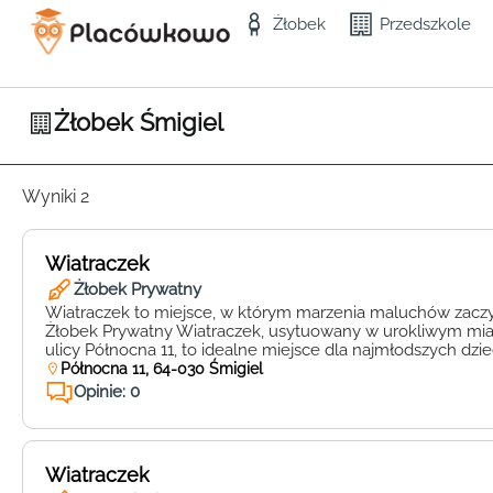
Żłobek
Przedszkole
Żłobek Śmigiel
Wyniki 2
Wiatraczek
Żłobek Prywatny
Wiatraczek to miejsce, w którym marzenia maluchów zaczyn
Żłobek Prywatny Wiatraczek, usytuowany w urokliwym mia
ulicy Północna 11, to idealne miejsce dla najmłodszych dziec
opieka i wysoka jakość edukacji idą w parze. Wiatraczek to n
Północna 11, 64-030 Śmigiel
miejsce, gdzie Twoje dziecko może rozwijać swoje talenty i
Opinie: 0
Oprócz […]
Wiatraczek