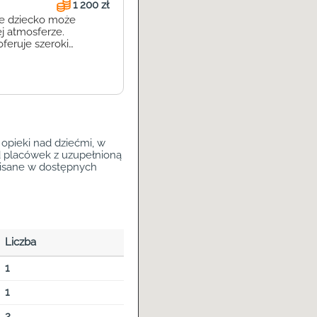
1 200 zł
je dziecko może
ej atmosferze.
oferuje szeroki
ektualny i emocjonalny
o wszechstronny
opieki nad dziećmi, w
d placówek z uzupełnioną
opisane w dostępnych
Liczba
1
1
2