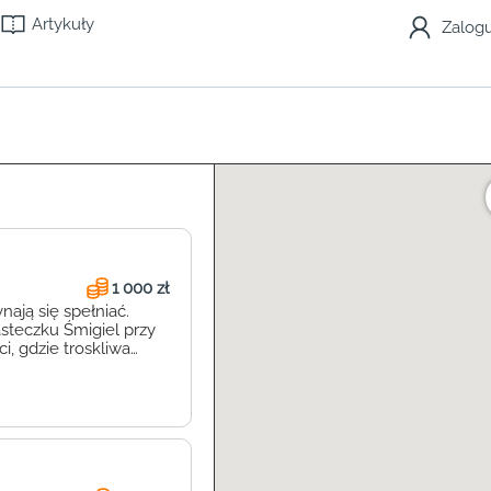
Artykuły
Zalogu
1 000 zł
ają się spełniać.
steczku Śmigiel przy
i, gdzie troskliwa
ie tylko żłobek, to
 zainteresowania.