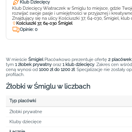
Klub Dziecięcy
Klub Dziecięcy Wiatraczek w Śmiglu to miejsce, gdzie Two
rozwijać swoje pasje i umiejętności w przyjaznej i kreatywn
Znajdujący się na ulicy Kościuszki 37, 64-030, Śmigiel, klub 
wachlarz zajęć dodatkowych, które pobudzają rozwój intel
Kościuszki 37, 64-030 Śmigiel
najmłodszych. Wykwalifikowana kadra pedagogiczna dba 
Opinie: 0
rozwój dzieci, angażując je w zajęcia artystyczne, […]
W mieście
Śmigiel
Placówkowo prezentuje ofertę
2 placówek
tym
1 żłobek prywatny
oraz
1 klub dziecięcy
. Zakres cen wśró
ceną wynosi od
1000 zł do 1200 zł
. Specjalizacje nie zostały 
profilach.
Żłobki w Śmiglu w liczbach
Typ placówki
Żłobki prywatne
Kluby dziecięce
Łącznie