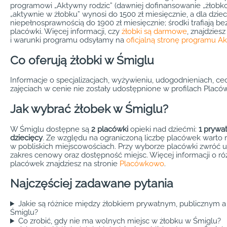
programowi „Aktywny rodzic” (dawniej dofinansowanie „żłobk
„aktywnie w żłobku” wynosi do 1500 zł miesięcznie, a dla dziec
niepełnosprawnością do 1900 zł miesięcznie; środki trafiają b
placówki. Więcej informacji, czy
żłobki są darmowe
, znajdzies
i warunki programu odsyłamy na
oficjalną stronę programu A
Co oferują żłobki w Śmiglu
Informacje o specjalizacjach, wyżywieniu, udogodnieniach, c
zajęciach w cenie nie zostały udostępnione w profilach Placó
Jak wybrać żłobek w Śmiglu?
W Śmiglu dostępne są
2 placówki
opieki nad dziećmi:
1 prywa
dziecięcy
. Ze względu na ograniczoną liczbę placówek warto 
w pobliskich miejscowościach. Przy wyborze placówki zwróć u
zakres cenowy oraz dostępność miejsc. Więcej informacji o r
placówek znajdziesz na stronie
Placówkowo
.
Najczęściej zadawane pytania
Jakie są różnice między żłobkiem prywatnym, publicznym 
Śmiglu?
Co zrobić, gdy nie ma wolnych miejsc w żłobku w Śmiglu?