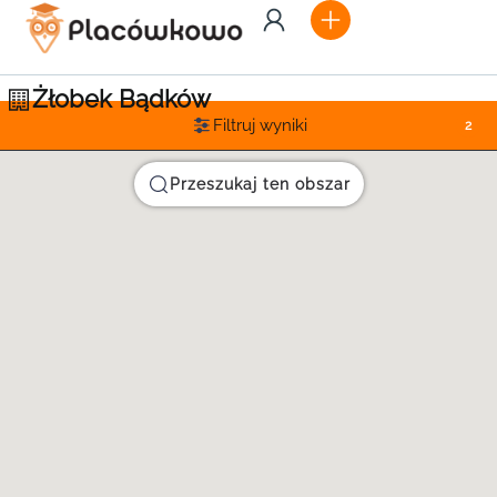
Żłobek Bądków
Filtruj wyniki
2
Przeszukaj ten obszar