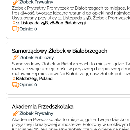
Żłobek Prywatny
Żłobek Prywatny Promyczek w Białobrzegach to miejsce, kt
troskliwość, tworząc idealne warunki do opieki nad najmło
Usytuowany przy ulicy 11 Listopada 25B, Żłobek Promyczek
Twoje dziecko będzie mogło rozwijać się w bezpiecznej i pr
11 Listopada 25B, 26-800 Białobrzegi
Promyczek to nie tylko opieka, to także edukacja na najwy
Opinie: 0
Wykwalifikowana […]
Samorządowy Żłobek w Białobrzegach
Żłobek Publiczny
Samorządowy Żłobek w Białobrzegach to miejsce, gdzie T
rozwijać swoje umiejętności w przyjaznej i bezpiecznej at
malowniczej miejscowości Białobrzegi, nasz żłobek public
jakość opieki oraz wszechstronny rozwój maluchów. Nasz ż
Białobrzegi, Poland
miejsce dla najmłodszych, gdzie doświadczona kadra peda
Opinie: 0
wszechstronny rozwój każdego maluszka. Nasze przedszkol
odpowiednie […]
Akademia Przedszkolaka
Żłobek Prywatny
Akademia Przedszkolaka to miejsce, gdzie Twoje dziecko m
przyjaznej i kreatywnej atmosferze. Położony w urokliwym B
Kościelnej 29, ten prywatny żłobek oferuje opiekę na naj