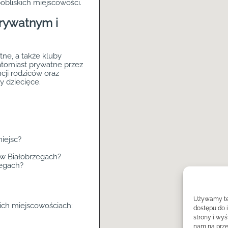
obliskich miejscowości.
rywatnym i
tne, a także kluby
atomiast prywatne przez
cji rodziców oraz
y dziecięce.
iejsc?
 w Białobrzegach?
zegach?
Używamy tec
kich miejscowościach:
dostępu do 
strony i wy
nam na prze