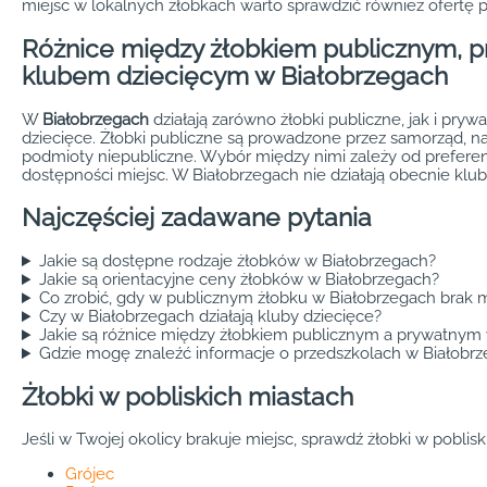
miejsc w lokalnych żłobkach warto sprawdzić również ofertę p
Różnice między żłobkiem publicznym, p
klubem dziecięcym w Białobrzegach
W
Białobrzegach
działają zarówno żłobki publiczne, jak i prywa
dziecięce. Żłobki publiczne są prowadzone przez samorząd, n
podmioty niepubliczne. Wybór między nimi zależy od preferen
dostępności miejsc. W Białobrzegach nie działają obecnie klub
Najczęściej zadawane pytania
Jakie są dostępne rodzaje żłobków w Białobrzegach?
Jakie są orientacyjne ceny żłobków w Białobrzegach?
Co zrobić, gdy w publicznym żłobku w Białobrzegach brak m
Czy w Białobrzegach działają kluby dziecięce?
Jakie są różnice między żłobkiem publicznym a prywatnym
Gdzie mogę znaleźć informacje o przedszkolach w Białobr
Żłobki w pobliskich miastach
Jeśli w Twojej okolicy brakuje miejsc, sprawdź żłobki w poblis
Grójec