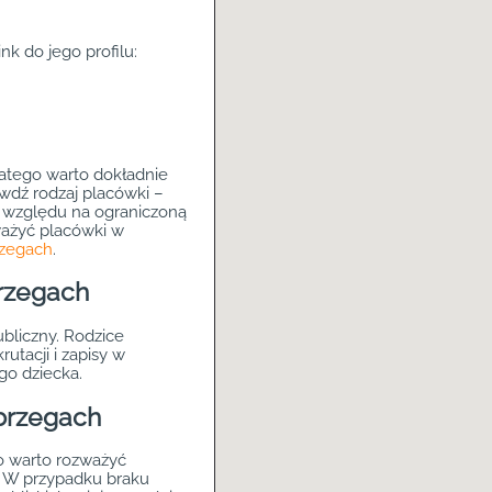
nk do jego profilu:
latego warto dokładnie
wdź rodzaj placówki –
e względu na ograniczoną
zważyć placówki w
rzegach
.
brzegach
bliczny. Rodzice
utacji i zapisy w
go dziecka.
obrzegach
go warto rozważyć
y. W przypadku braku