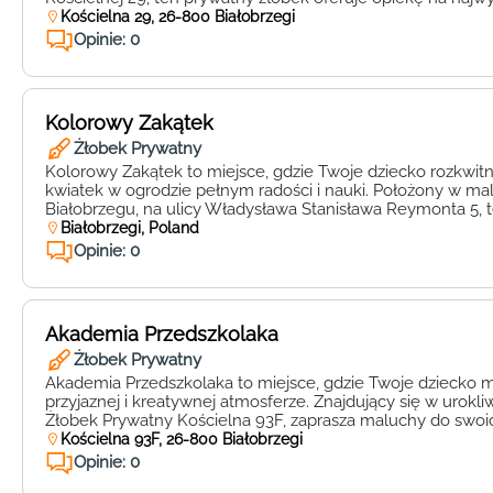
Wyjątkowa specjalizacja Akademii Przedszkolaka polega n
Kościelna 29, 26-800 Białobrzegi
podejściu do każdego malucha, stawiającym rozwój jego um
Opinie: 0
zainteresowań na pierwszym miejscu. Pracownicy placówki
[…]
Kolorowy Zakątek
Żłobek Prywatny
Kolorowy Zakątek to miejsce, gdzie Twoje dziecko rozkwitn
kwiatek w ogrodzie pełnym radości i nauki. Położony w m
Białobrzegu, na ulicy Władysława Stanisława Reymonta 5, 
oferuje opiekę na najwyższym poziomie dla maluchów w w
Białobrzegi, Poland
3 lat. W Kolorowym Zakątku każde dziecko jest traktowane 
Opinie: 0
pełnym […]
Akademia Przedszkolaka
Żłobek Prywatny
Akademia Przedszkolaka to miejsce, gdzie Twoje dziecko m
przyjaznej i kreatywnej atmosferze. Znajdujący się w urok
Żłobek Prywatny Kościelna 93F, zaprasza maluchy do swoic
aby dać im szansę na wszechstronny rozwój. Wyjątkowa spe
Kościelna 93F, 26-800 Białobrzegi
Przedszkolaka polega na indywidualnym podejściu do każd
Opinie: 0
pozwala na rozwijanie jego talentów i […]