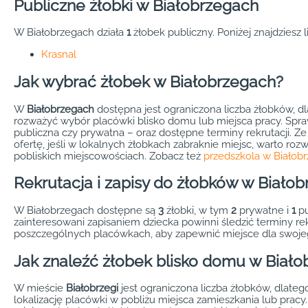
Publiczne żłobki w Białobrzegach
W Białobrzegach działa
1
żłobek publiczny. Poniżej znajdziesz li
Krasnal
Jak wybrać żłobek w Białobrzegach?
W
Białobrzegach
dostępna jest ograniczona liczba żłobków, d
rozważyć wybór placówki blisko domu lub miejsca pracy. Spra
publiczna czy prywatna – oraz dostępne terminy rekrutacji. Z
ofertę, jeśli w lokalnych żłobkach zabraknie miejsc, warto ro
pobliskich miejscowościach. Zobacz też
przedszkola w Białob
Rekrutacja i zapisy do żłobków w Biało
W Białobrzegach dostępne są
3
żłobki, w tym
2
prywatne i
1
pu
zainteresowani zapisaniem dziecka powinni śledzić terminy rekr
poszczególnych placówkach, aby zapewnić miejsce dla swoje
Jak znaleźć żłobek blisko domu w Biał
W mieście
Białobrzegi
jest ograniczona liczba żłobków, dlate
lokalizację placówki w pobliżu miejsca zamieszkania lub prac