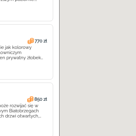
a indywidualnym
iejętności i
 są wykwalifikowaną
770 zł
ie jak kolorowy
alowniczym
ten prywatny żłobek
ieku od 6 miesięcy do
indywidualnie, z
850 zł
oże rozwijać się w
liwym Białobrzegach
h drzwi otwartych,
cjalizacja Akademii
ego dziecka, które