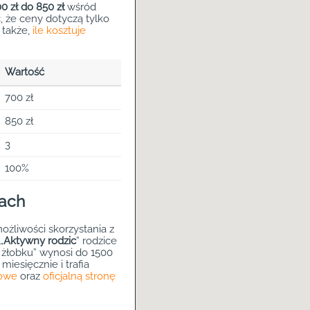
0 zł do 850 zł
wśród
 że ceny dotyczą tylko
 także,
ile kosztuje
Wartość
700 zł
850 zł
3
100%
gach
żliwości skorzystania z
„
Aktywny rodzic
” rodzice
 żłobku” wynosi do 1500
miesięcznie i trafia
mowe
oraz
oficjalną stronę