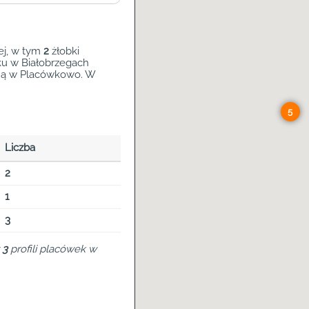
ej, w tym
2
żłobki
ku w Białobrzegach
ną w Placówkowo. W
.
5
Liczba
2
1
3
z
3
profili placówek w