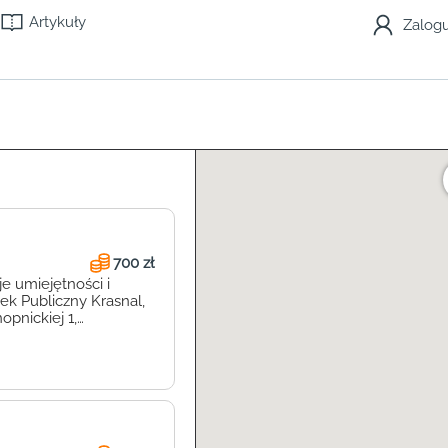
Artykuły
Zalogu
700 zł
e umiejętności i
ek Publiczny Krasnal,
pnickiej 1,
fesjonalnej opieki dla
 – to miejsce, gdzie